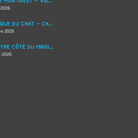
 2026
La masque du chat - chanson d'Halloween
re 2025
De l'autre côté du miroir - chanson suno ai
e 2025