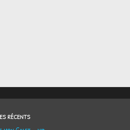
les récents
Trouve mon Galet - vidéo Youtube