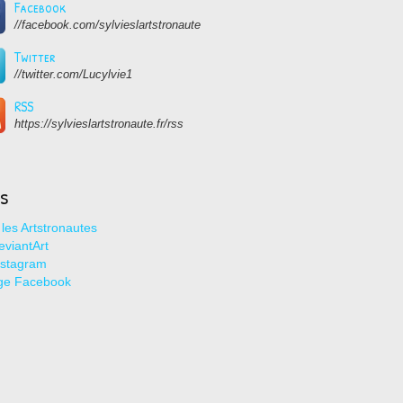
Facebook
//facebook.com/sylvieslartstronaute
Twitter
//twitter.com/Lucylvie1
RSS
https://sylvieslartstronaute.fr/rss
ns
les Artstronautes
viantArt
nstagram
ge Facebook