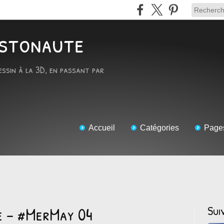
RTstonaute
essin à la 3D, en passant par
Accueil
Catégories
Page
e - #MerMay 04
Sui