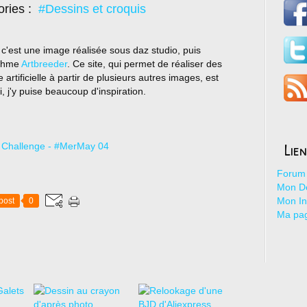
ories :
#Dessins et croquis
 c'est une image réalisée sous daz studio, puis
ithme
Artbreeder
. Ce site, qui permet de réaliser des
 artificielle à partir de plusieurs autres images, est
, j'y puise beaucoup d'inspiration.
Lie
Forum 
Mon De
Mon I
post
0
Ma pa