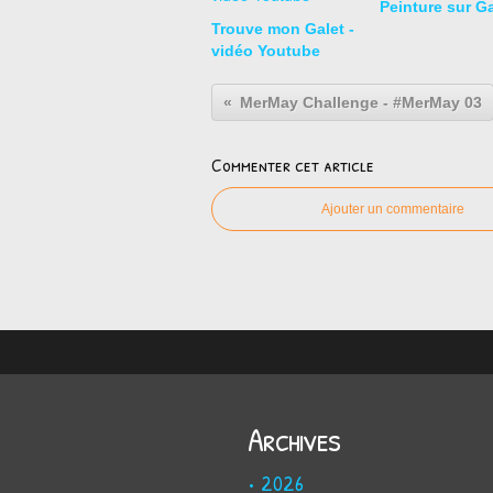
Peinture sur Ga
Trouve mon Galet -
vidéo Youtube
MerMay Challenge - #MerMay 03
Commenter cet article
Ajouter un commentaire
Archives
2026