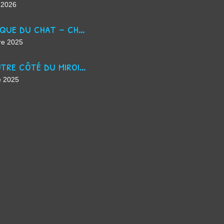
 2026
La masque du chat - chanson d'Halloween
re 2025
De l'autre côté du miroir - chanson suno ai
e 2025