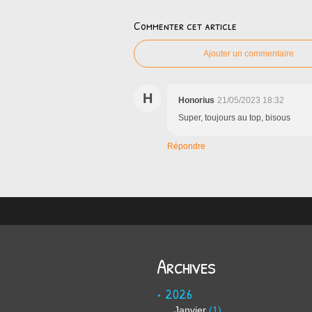
Commenter cet article
Ajouter un commentaire
H
Honorius
21/05/2023 18:32
Super, toujours au top, bisous
Répondre
Archives
2026
Janvier
(1)