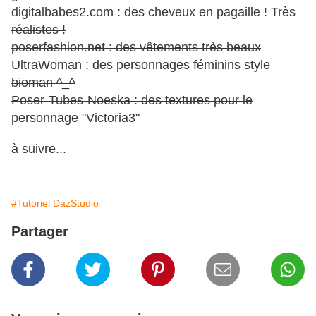
digitalbabes2.com : des cheveux en pagaille ! Très
réalistes !
poserfashion.net : des vêtements très beaux
UltraWoman : des personnages féminins style
bioman ^_^
Poser-Tubes-Noeska : des textures pour le
personnage "Victoria3"
à suivre...
#Tutoriel DazStudio
Partager