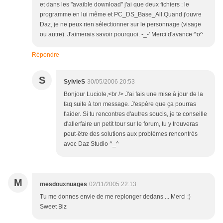
et dans les "avaible download" j'ai que deux fichiers : le
programme en lui même et PC_DS_Base_All.Quand j'ouvre
Daz, je ne peux rien sélectionner sur le personnage (visage
ou autre). J'aimerais savoir pourquoi. -_-' Merci d'avance ^o^
Répondre
S
SylvieS
30/05/2006 20:53
Bonjour Luciole,<br /> J'ai fais une mise à jour de la
faq suite à ton message. J'espère que ça pourras
t'aider. Si tu rencontres d'autres soucis, je te conseille
d'allerfaire un petit tour sur le forum, tu y trouveras
peut-être des solutions aux problèmes rencontrés
avec Daz Studio ^_^
M
mesdouxnuages
02/11/2005 22:13
Tu me donnes envie de me replonger dedans ... Merci :)
Sweet Biz