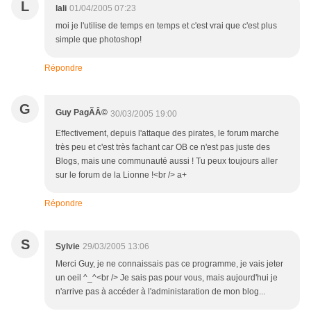
L
lali
01/04/2005 07:23
moi je l'utilise de temps en temps et c'est vrai que c'est plus
simple que photoshop!
Répondre
G
Guy PagÃÂ©
30/03/2005 19:00
Effectivement, depuis l'attaque des pirates, le forum marche
très peu et c'est très fachant car OB ce n'est pas juste des
Blogs, mais une communauté aussi ! Tu peux toujours aller
sur le forum de la Lionne !<br /> a+
Répondre
S
Sylvie
29/03/2005 13:06
Merci Guy, je ne connaissais pas ce programme, je vais jeter
un oeil ^_^<br /> Je sais pas pour vous, mais aujourd'hui je
n'arrive pas à accéder à l'administaration de mon blog...