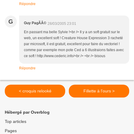
Répondre
G
Guy PagÃÂ©
28/03/2005 23:01
En passant ma belle Sylvie !<br /> Il y a un soft gratuit sur le
web, un excellent soft ! Creature House Expression 3 racheté
par microsoft, il est gratuit, excellent pour faire du vectoriel !
comme par exemple mon pote Ced a 6 illustraions faites avec
ce soft ! http://www.cederic.info/<br /> <br /> bisous
Répondre
< croquis relooké
Fillette à l'ours >
Hébergé par Overblog
Top articles
Pages