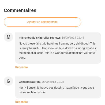
Commentaires
Ajouter un commentaire
M
microneedle skin roller reviews
10/09/2014 12:45
I loved these fairy tale heroines from my very childhood. This
is really beautiful. The snow white is drawn picturing what is in
the mind of all of us. this is a wonderful attempt that you have
done.
Répondre
G
Ghislain Sabrina
16/09/2013 01:08
<br /> Bonsoir je trouve vos dessins magnifique , vous avez
un sacret talent<br />
Répondre