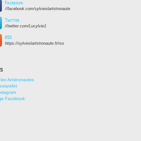
Facebook
//facebook.com/sylvieslartstronaute
Twitter
//twitter.com/Lucylvie1
RSS
https://sylvieslartstronaute.fr/rss
ns
les Artstronautes
viantArt
nstagram
ge Facebook