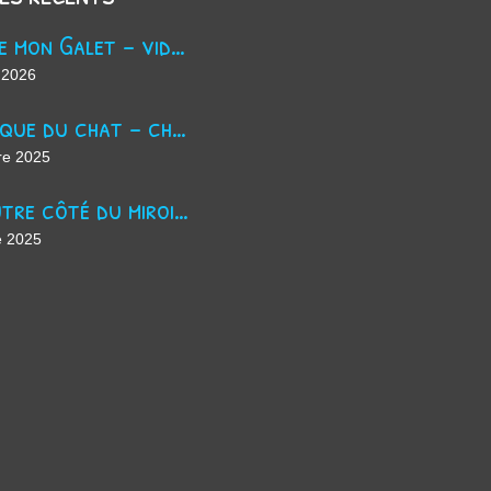
Trouve mon Galet - vidéo Youtube
 2026
La masque du chat - chanson d'Halloween
re 2025
De l'autre côté du miroir - chanson suno ai
e 2025