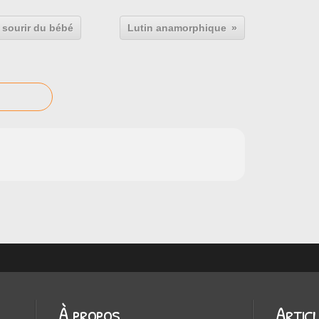
e sourir du bébé
Lutin anamorphique
À propos
Artic