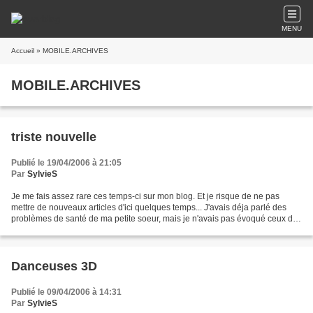
MENU
Accueil
» MOBILE.ARCHIVES
MOBILE.ARCHIVES
triste nouvelle
Publié le 19/04/2006 à 21:05
Par
SylvieS
Je me fais assez rare ces temps-ci sur mon blog. Et je risque de ne pas
mettre de nouveaux articles d'ici quelques temps... J'avais déja parlé des
problèmes de santé de ma petite soeur, mais je n'avais pas évoqué ceux de
mon père...il avait un cancer...
Danceuses 3D
Publié le 09/04/2006 à 14:31
Par
SylvieS