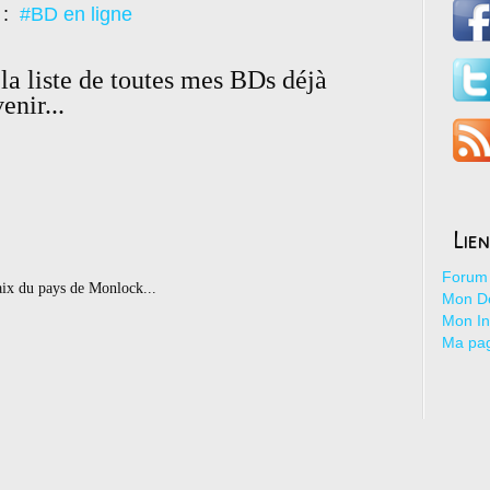
 :
#BD en ligne
la liste de toutes mes BDs déjà
enir...
Lie
Forum 
aix du pays de Monlock...
Mon De
Mon I
Ma pa