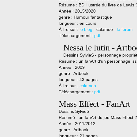
Résumé :
BD illustrée du livre de Lewis 
Année : 2015/2020
genre :
Humour fantastique
longueur : en cours
À lire sur :
le blog
- calameo -
le forum
Téléchargement :
pdf
Nessa le lutin - Artb
Dessins SylvieS - personnage propri
Résumé :
un fanArt d'un personnage is
Année : 2009
genre : Artbook
longueur : 43 pages
À lire sur :
calameo
Téléchargement :
pdf
Mass Effect - FanArt
Dessins SylvieS
Résumé :
un fanArt du jeu Mass Effect 
Année : 2011/2012
genre : Artbook
longueur : 21 pages