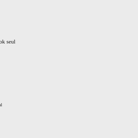
ok seul
al