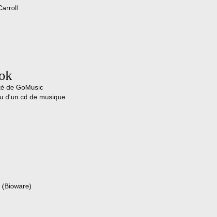
Carroll
ook
été de GoMusic
su d'un cd de musique
2 (Bioware)