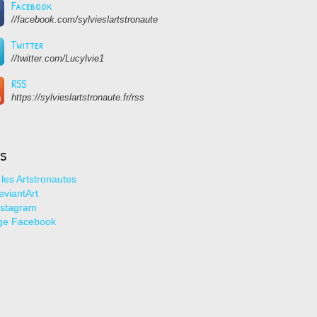
Facebook
//facebook.com/sylvieslartstronaute
Twitter
//twitter.com/Lucylvie1
RSS
https://sylvieslartstronaute.fr/rss
ns
les Artstronautes
viantArt
nstagram
ge Facebook