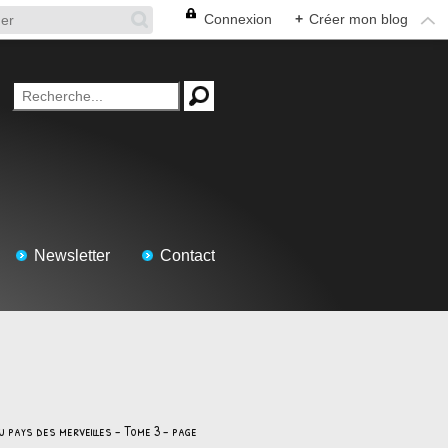
Connexion
+
Créer mon blog
Newsletter
Contact
u pays des merveilles - Tome 3 - page