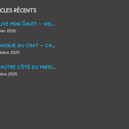
icles récents
Trouve mon Galet - vidéo Youtube
vier 2026
La masque du chat - chanson d'Halloween
tobre 2025
De l'autre côté du miroir - chanson suno ai
obre 2025