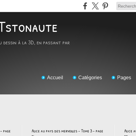
ARTstonaute
u dessin à la 3D, en passant par
Accueil
Catégories
Pages
 - page
Alice au pays des merveilles - Tome 3 - page
Alice a