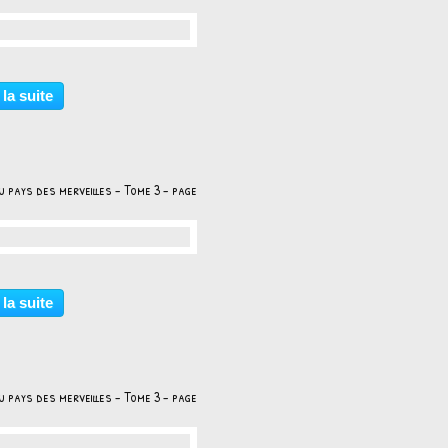
…
 la suite
u pays des merveilles - Tome 3 - page
…
 la suite
u pays des merveilles - Tome 3 - page