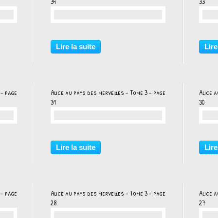
34
33
…
Lire la suite
Lire
 - page
Alice au pays des merveilles - Tome 3 - page
Alice a
31
30
…
Lire la suite
Lire
 - page
Alice au pays des merveilles - Tome 3 - page
Alice a
28
27