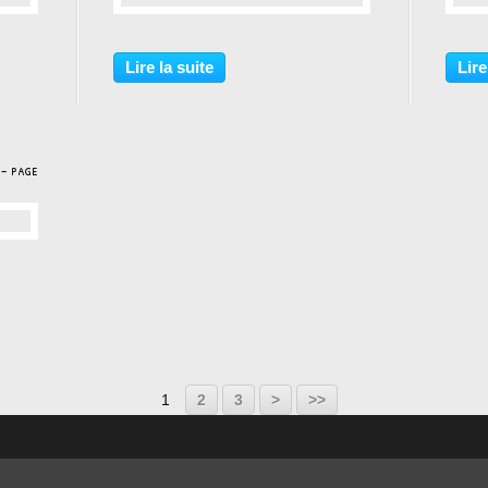
…
Lire la suite
Lire
 - page
1
2
3
>
>>