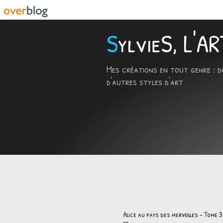
SylvieS, L'
Mes créations en tout genre : d
d'autres styles d'art
Alice au pays des merveilles - Tome 3