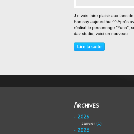
…
J e vais faire plaisir aux fans de
Fantsay aujourd'hui ^^ Après av
réalisé le personnage "Yuna", 
daz studio, voici un nouveau
personnage. Vous l'aurez sure
reconnue, il s'agit de la très
Lire la suite
mystèrieuse Lulu. Réalisée sou
Studio.
Archives
2026
Janvier
(1)
2025