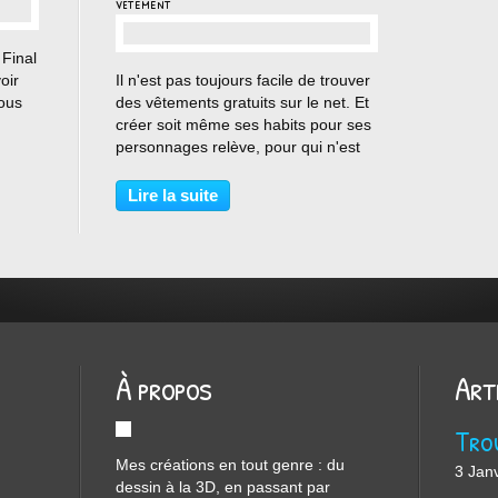
vêtement
 Final
…
oir
Il n'est pas toujours facile de trouver
sous
des vêtements gratuits sur le net. Et
créer soit même ses habits pour ses
ment
personnages relève, pour qui n'est
pas adepte de la 3d, du parcours du
s Daz
combattant. Fort heureusement il
Lire la suite
existe une parade plus simple si...
À propos
Art
Mes créations en tout genre : du
3 Jan
dessin à la 3D, en passant par