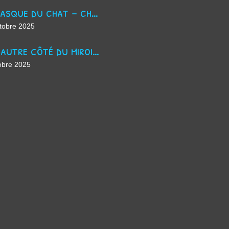
La masque du chat - chanson d'Halloween
tobre 2025
De l'autre côté du miroir - chanson suno ai
obre 2025