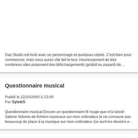
Daz Studio est livré avec un personnage et quelques objets. C'est bien pour
commencer, mais vous aurez vite fait le tour. Heureusement de très
nombreux sites proposent des téléchargements (gratuit ou payant) de
personnages, d'objets, de chevelures, de...
Questionnaire musical
Publié le 22/10/2005 à 23:00
Par
SylvieS
Questionnaire musical Encore un questionnaire fil rouge que m'a laissé
Sabine Volume de fichiers musicaux sur mon ordinateur je ne consacre pas
beaucoup de place à la musique sur mon ordinateur (ce sont les dessins et
les images qui ont la belle part...