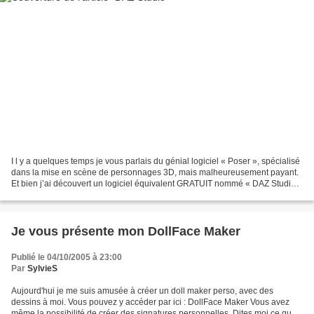
I l y a quelques temps je vous parlais du génial logiciel « Poser », spécialisé
dans la mise en scène de personnages 3D, mais malheureusement payant.
Et bien j’ai découvert un logiciel équivalent GRATUIT nommé « DAZ Studio
». Créé par la société DAZ production...
Je vous présente mon DollFace Maker
Publié le 04/10/2005 à 23:00
Par
SylvieS
Aujourd'hui je me suis amusée à créer un doll maker perso, avec des
dessins à moi. Vous pouvez y accéder par ici : DollFace Maker Vous avez
même la possibilité de créer des signatures personnelles. Dites moi ce que