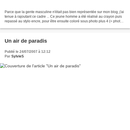
Parce que la gente masculine n'était pas bien représentée sur mon blog, j'ai
tenue à rajoutant ce cadre ... Ce jeune homme a été réalisé au crayon puis
repassé au stylo encre, pour être ensuite coloré sous photo plus 4 (= photo
express) *** J'ai utilisé...
Un air de paradis
Publié le 24/07/2007 à 12:12
Par
SylvieS