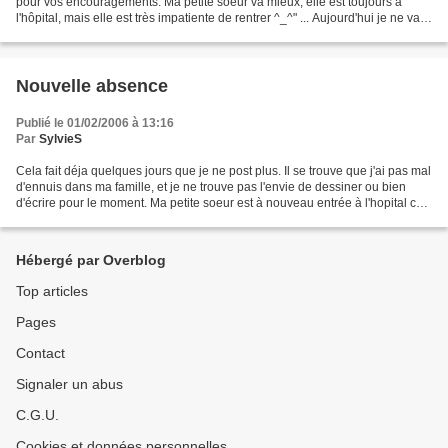
pour vos encouragements. Ma petite soeur va mieux, elle est toujours à
l'hôpital, mais elle est très impatiente de rentrer ^_^" ... Aujourd'hui je ne vais
pas mettre un de mes dessins,...
Nouvelle absence
Publié le 01/02/2006 à 13:16
Par
SylvieS
Cela fait déja quelques jours que je ne post plus. Il se trouve que j'ai pas mal
d'ennuis dans ma famille, et je ne trouve pas l'envie de dessiner ou bien
d'écrire pour le moment. Ma petite soeur est à nouveau entrée à l'hopital ce
matin, ce n'est pas...
Hébergé par Overblog
Top articles
Pages
Contact
Signaler un abus
C.G.U.
Cookies et données personnelles