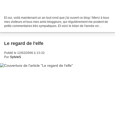
Et oui, voilà maintenant un an tout rond que j'ai ouvert ce blog ! Merci à tous
mes visiteurs et tous mes amis bloggeurs, qui régulièrement me postent de
petits commentaires trés sympatiques. Et voici le bilan de l'année en
statisique : 278 634 pages...
Le regard de l'elfe
Publié le 12/02/2006 à 13:32
Par
SylvieS