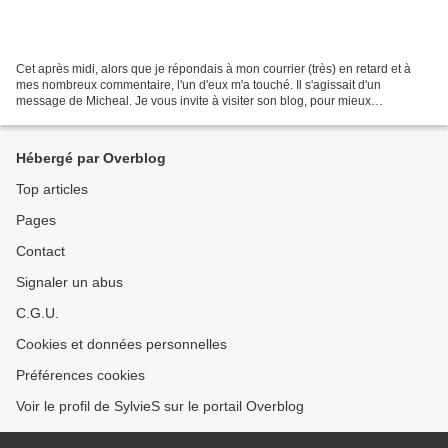
Cet après midi, alors que je répondais à mon courrier (très) en retard et à
mes nombreux commentaire, l'un d'eux m'a touché. Il s'agissait d'un
message de Micheal. Je vous invite à visiter son blog, pour mieux
comprendre l'émotion qui m'a envahie. http://michaelconan.over-blog.com/...
Hébergé par Overblog
Top articles
Pages
Contact
Signaler un abus
C.G.U.
Cookies et données personnelles
Préférences cookies
Voir le profil de SylvieS sur le portail Overblog