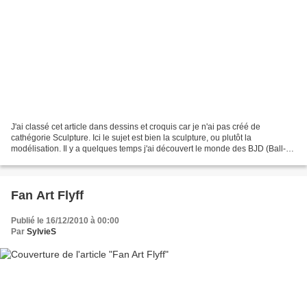
J'ai classé cet article dans dessins et croquis car je n'ai pas créé de
cathégorie Sculpture. Ici le sujet est bien la sculpture, ou plutôt la
modélisation. Il y a quelques temps j'ai découvert le monde des BJD (Ball-
jointed doll). Pour ceux qui n'en...
Fan Art Flyff
Publié le 16/12/2010 à 00:00
Par
SylvieS