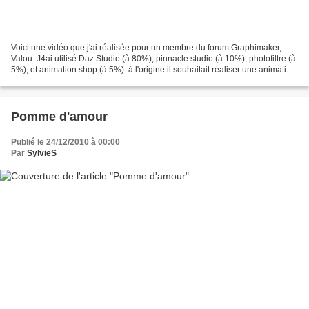
Voici une vidéo que j'ai réalisée pour un membre du forum Graphimaker,
Valou. J4ai utilisé Daz Studio (à 80%), pinnacle studio (à 10%), photofiltre (à
5%), et animation shop (à 5%). à l'origine il souhaitait réaliser une animation
dans ce style : http://www.youtube.com/watch?v=aUb-Pyz6-
98&feature=player_embedded...
Pomme d'amour
Publié le 24/12/2010 à 00:00
Par
SylvieS