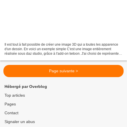
Il est tout à fait possible de créer une image 3D qui a toutes les apparence
d'un dessin. En voici un exemple simple C'est une image entièrement
réalisée sous daz studio, grâce à l'add-on twtoon. J'ai choisi de représenter
un jeu en ligne auquel il m'arrive...
Page suivante >
Hébergé par Overblog
Top articles
Pages
Contact
Signaler un abus