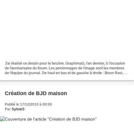
J'ai réalisé ce dessin pour le fanzine, GraphimaG, l'an dernier, à l'occasion
de l'anniversaire du forum. Les personnages de l'image sont les membres
de l'équipe du journal. De haut en bas et de gauche à droite : Bison Ravi, e-
boo, habot, kakip, Petite...
Création de BJD maison
Publié le 17/12/2010 à 00:00
Par
SylvieS