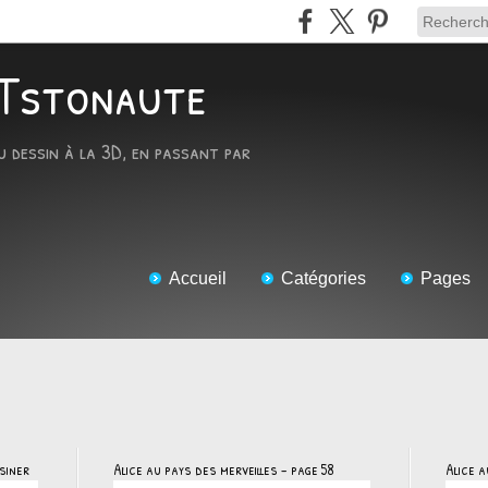
ARTstonaute
u dessin à la 3D, en passant par
Accueil
Catégories
Pages
siner
Alice au pays des merveilles - page 58
Alice a