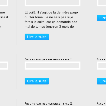
…
i me
Et voilà, il s'agit de la dernière page
il est
du 1er tome. Je ne sais pas si je
Lire
ferais la suite, car ça demande pas
e
mal de temps (environ 3 mois de
avoir
travail). Si je suis la suite logique du
livre il devrait y avoir 2 autres tomes,
Lire la suite
tir
donc à voir... Je suis en vacances,...
Alice au pays des merveilles - page 55
Alice a
…
Lire la suite
Lire
3
Alice au pays des merveilles - page 52
Alice a