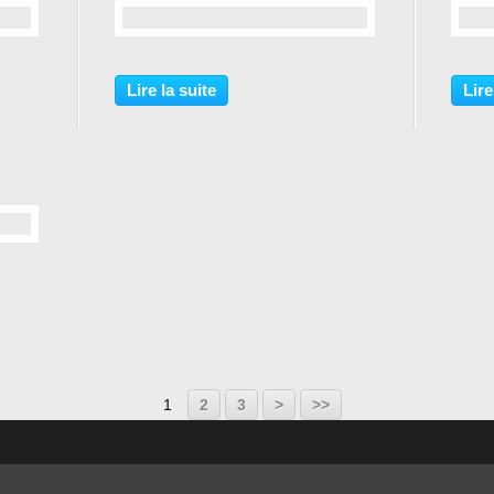
…
Lire la suite
Lire
1
2
3
>
>>