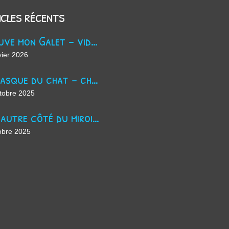
icles récents
Trouve mon Galet - vidéo Youtube
vier 2026
La masque du chat - chanson d'Halloween
tobre 2025
De l'autre côté du miroir - chanson suno ai
obre 2025