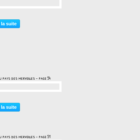
…
 la suite
u pays des merveilles - page 54
…
 la suite
u pays des merveilles - page 51