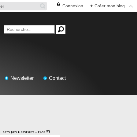
Connexion
+
Créer mon blog
Newsletter
Contact
u pays des merveilles - page 57