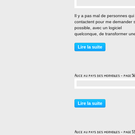
…
Il y a pas mal de personnes qu
contactent pour me demander s'
possible, avec un logiciel
quelconque, de transformer un
photo en version manga, sans s
dessiner. Il est certain que pour
Lire la suite
réaliser un dessin correcte à par
d'une photo il...
Alice au pays des merveilles - page 56
…
Lire la suite
Alice au pays des merveilles - page 5