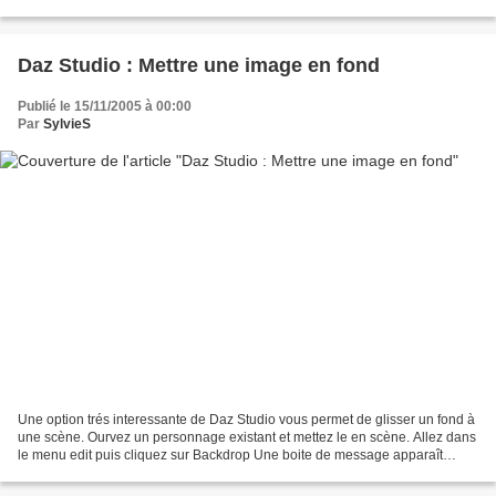
manettes XRotate, YRotate,...
Daz Studio : Mettre une image en fond
Publié le 15/11/2005 à 00:00
Par
SylvieS
Une option trés interessante de Daz Studio vous permet de glisser un fond à
une scène. Ourvez un personnage existant et mettez le en scène. Allez dans
le menu edit puis cliquez sur Backdrop Une boite de message apparaît
alors. Cliquez sur la flèche pour...