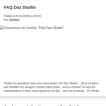
FAQ Daz Studio
Publié le 01/11/2005 à 00:00
Par
SylvieS
Toutes les questions que vous vous posez sur Daz Studio ... Q) je ne peux
pas modifier les visages comme dans poser... est-ce normal? je vois les
manipulations à faire, mais quand je les fais... rien ne se passe... R) Vérifiez
tout d'abord que la partie...