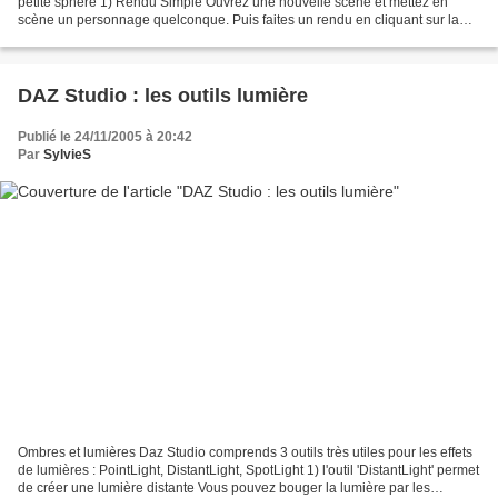
petite sphère 1) Rendu Simple Ouvrez une nouvelle scène et mettez en
scène un personnage quelconque. Puis faites un rendu en cliquant sur la
sphère. Note : vous pouvez régler le...
DAZ Studio : les outils lumière
Publié le 24/11/2005 à 20:42
Par
SylvieS
Ombres et lumières Daz Studio comprends 3 outils très utiles pour les effets
de lumières : PointLight, DistantLight, SpotLight 1) l'outil 'DistantLight' permet
de créer une lumière distante Vous pouvez bouger la lumière par les