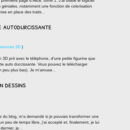
 première page d'Alice, tome 1. J'ai utilisé le logiciel
 géniales, notamment une fonction de colorisation
se en place des traits...
te autodurcissante
sources 3D
)
an 3D prit avec le téléphone, d'une petite figurine que
pâte auto durcissante. Vous pouvez le télécharger
un peu plus bas). Je m'amuse...
n dessins
euse du blog, m'a demandé si je pouvais transformer une
peu de temps libre, j'ai accepté et, finalement, je lui
 dernier, je...