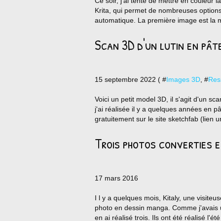
Ce soir, j'ai tenté de mettre en couleur la
Krita, qui permet de nombreuses options
automatique. La première image est la mi
Scan 3D d'un lutin en pâ
15 septembre 2022 ( #
Images 3D
, #
Res
Voici un petit model 3D, il s'agit d'un sc
j'ai réalisée il y a quelques années en 
gratuitement sur le site sketchfab (lien 
Trois photos converties e
17 mars 2016
I l y a quelques mois, Kitaly, une visit
photo en dessin manga. Comme j'avais un 
en ai réalisé trois. Ils ont été réalisé l'été