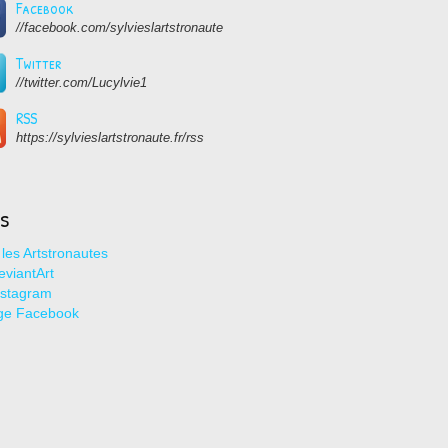
Facebook
//facebook.com/sylvieslartstronaute
Twitter
//twitter.com/Lucylvie1
RSS
https://sylvieslartstronaute.fr/rss
ns
les Artstronautes
viantArt
nstagram
ge Facebook