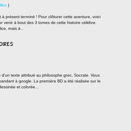
lles
)
t à présent terminé ! Pour clôturer cette aventure, voici
our venir à bout des 3 tomes de cette histoire célèbre.
ice, mais à...
oires
e d'un texte attribué au philosophe grec, Socrate. Vous
mandant à google. La première BD a été réalisée sur le
dessinée et colorée...