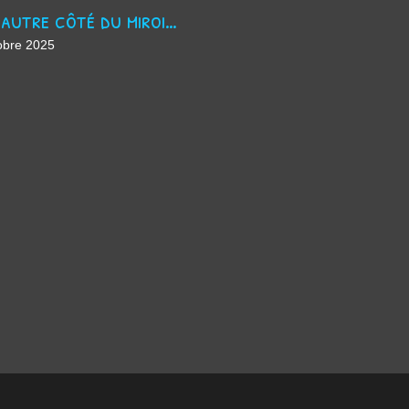
De l'autre côté du miroir - chanson suno ai
obre 2025