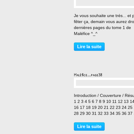
…
Je vous souhaite une trés... et 
fêter ça, demain vous aurez dro
dernières pages du tome 1 de
Maléfice ^_^
Lire la suite
Malèfice....page38
…
Introduction / Couverture / Rés
1 2 3 4 5 6 7 8 9 10 11 12 13 1
16 17 18 19 20 21 22 23 24 25
28 29 30 31 32 33 34 35 36 37
40 41 42 43 44 45
Lire la suite