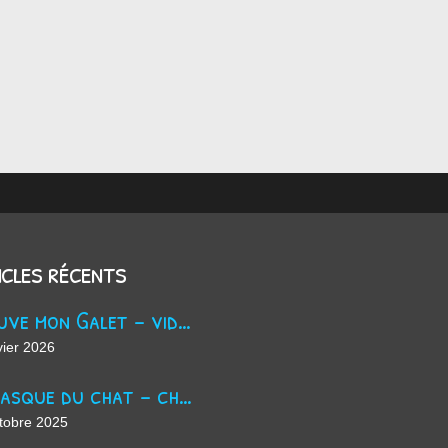
icles récents
Trouve mon Galet - vidéo Youtube
vier 2026
La masque du chat - chanson d'Halloween
tobre 2025