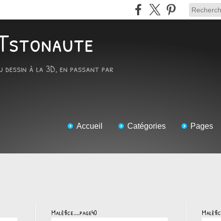
ARTstonaute
u dessin à la 3D, en passant par
Accueil
Catégories
Pages
Malèfice....page40
Malèfic