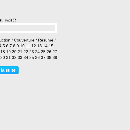
e....page33
…
uction / Couverture / Résumé /
4 5 6 7 8 9 10 11 12 13 14 15
 18 19 20 21 22 23 24 25 26 27
 30 31 32 33 34 35 36 37 38 39
 42 43 44 45
 la suite