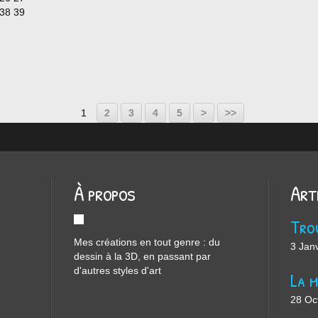
 38 39
1
2
3
4
5
>
>>
À propos
Art
Mes créations en tout genre : du
3 Jan
dessin à la 3D, en passant par
d'autres styles d'art
28 Oc