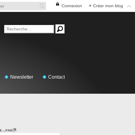
Connexion
+
Créer mon blog
Newsletter
Contact
e....page39