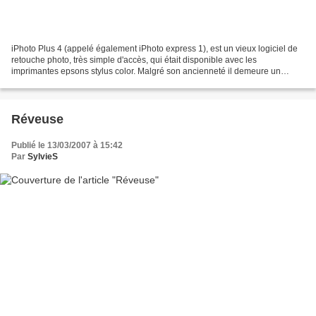
iPhoto Plus 4 (appelé également iPhoto express 1), est un vieux logiciel de
retouche photo, très simple d'accès, qui était disponible avec les
imprimantes epsons stylus color. Malgré son ancienneté il demeure un
excellent logiciel de dessin pour ceux...
Réveuse
Publié le 13/03/2007 à 15:42
Par
SylvieS