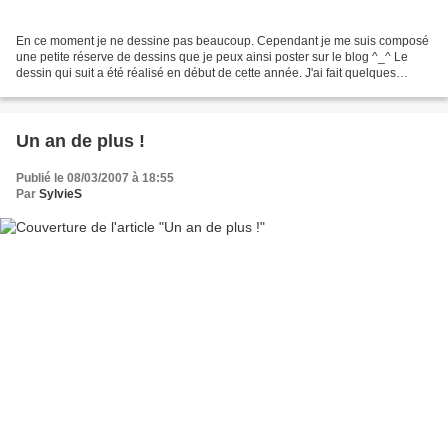
En ce moment je ne dessine pas beaucoup. Cependant je me suis composé
une petite réserve de dessins que je peux ainsi poster sur le blog ^_^ Le
dessin qui suit a été réalisé en début de cette année. J'ai fait quelques
modifications à l'ordi avant de le...
Un an de plus !
Publié le 08/03/2007 à 18:55
Par
SylvieS