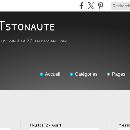
ARTstonaute
u dessin à la 3D, en passant par
Accueil
Catégories
Pages
Maléfice T2 - page 1
Malefi