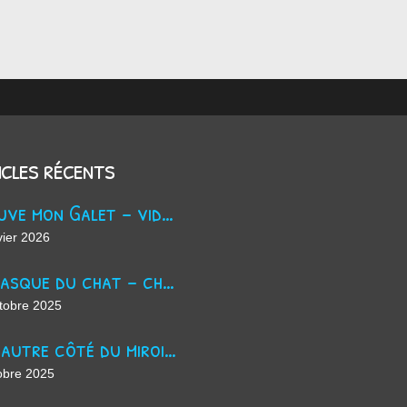
icles récents
Trouve mon Galet - vidéo Youtube
vier 2026
La masque du chat - chanson d'Halloween
tobre 2025
De l'autre côté du miroir - chanson suno ai
obre 2025