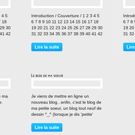
…
3 4 5
Introduction / Couverture / 1 2 3 4 5
Introd
7 18
6 7 8 9 10 11 12 13 14 15 16 17 18
6 7 8
 29 30
19 20 21 22 23 24 25 26 27 28 29 30
19 20
 41 42
31 32 33 34 35 36 37 38 39 40 41 42
31 32
43
43
Lire la suite
Lire
Le blog de ma soeur
…
de ma
Je viens de mettre en ligne un
e.
nouveau blog...enfin, c'est le blog de
ma petite soeur, un blog tout neuf de
dessin ^_^ (lorsque je dis 'petite'
soeur, tout est relatif, bien qu'elle soit
 déja
plus jeune que moi de 6ans, elle a
Lire la suite
ite
tout de même 27 ans...hier lol...