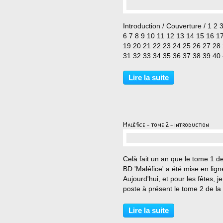
…
Introduction / Couverture / 1 2 
6 7 8 9 10 11 12 13 14 15 16 1
19 20 21 22 23 24 25 26 27 28
31 32 33 34 35 36 37 38 39 40
43
Lire la suite
Malèfice - tome 2 - introduction
…
Celà fait un an que le tome 1 
BD 'Maléfice' a été mise en lign
Aujourd'hui, et pour les fêtes, je
poste à présent le tome 2 de la
série... Ce second tome a été
dessiné depuis un petit moment
Lire la suite
(depuis plus de 10ans) et fait su