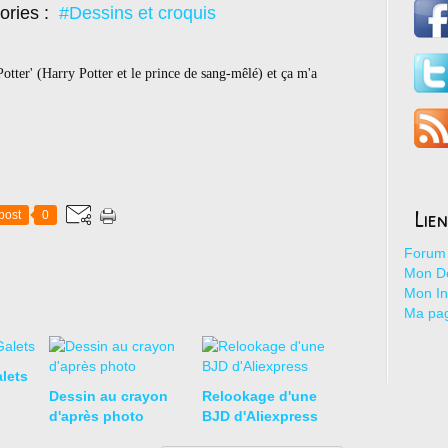
ories :
#Dessins et croquis
Potter' (Harry Potter et le prince de sang-mêlé) et ça m'a
Lie
post
0
Forum 
Mon De
Mon I
Ma pa
lets
Dessin au crayon
Relookage d'une
d'après photo
BJD d'Aliexpress