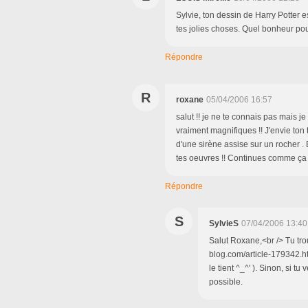
Sylvie, ton dessin de Harry Potter e
tes jolies choses. Quel bonheur pour
Répondre
R
roxane
05/04/2006 16:57
salut !! je ne te connais pas mais j
vraiment magnifiques !! J'envie ton 
d'une sirène assise sur un rocher . 
tes oeuvres !! Continues comme ça 
Répondre
S
SylvieS
07/04/2006 13:40
Salut Roxane,<br /> Tu trou
blog.com/article-179342.ht
le tient ^_^' ). Sinon, si t
possible.