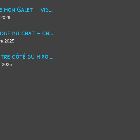
Trouve mon Galet - vidéo Youtube
 2026
La masque du chat - chanson d'Halloween
re 2025
De l'autre côté du miroir - chanson suno ai
e 2025