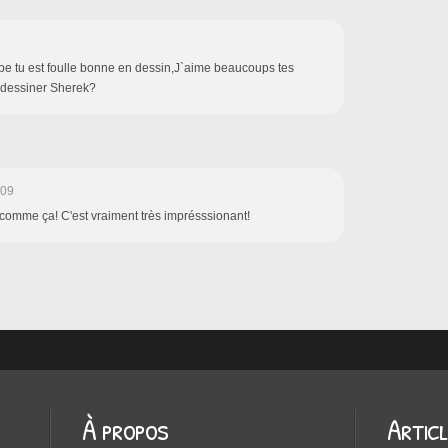
 tu est foulle bonne en dessin,J`aime beaucoups tes
 dessiner Sherek?
:09
 comme ça! C'est vraiment très imprésssionant!
À propos
Artic