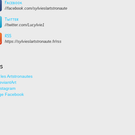
Facebook
//facebook.com/sylvieslartstronaute
Twitter
//twitter.com/Lucylvie1
RSS
https://sylvieslartstronaute.fr/rss
ns
les Artstronautes
viantArt
nstagram
ge Facebook