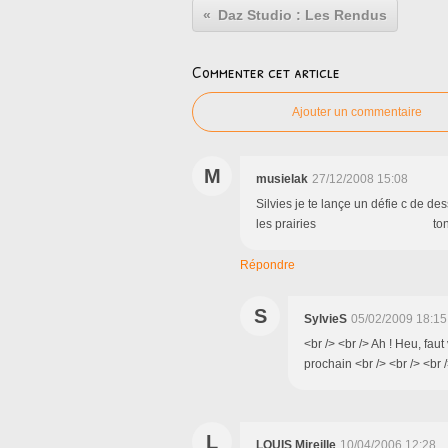
Daz Studio : Les Rendus
Commenter cet article
Ajouter un commentaire
M
musielak
27/12/2008 15:08
Silvies je te lançe un défie c de d
les prairies ton admir
Répondre
S
SylvieS
05/02/2009 18:15
<br /> <br /> Ah ! Heu, faut
prochain <br /> <br /> <br /
L
LOUIS Mireille
10/04/2006 12:28