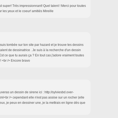
st super! Très impressionnant! Quel talent ! Merci pour toutes
 les yeux et le coeur! amitiés Mireille
e suis tombée sur ton site par hazard et je trouve tes dessins
talent de dessinatrice . Je suis à la recherche d'un dessin
Est ce que tu aurais ça ? En tout cas j'adore vraiment toutes
! <br /> Encore bravo
veras un dessin de sirene ici : http://sylviesbd.over-
ml<br /> cependant elle n'est pas assise sur un rocher (elle
u veux, je peux en dessiner une, je la mettrais en ligne dés que