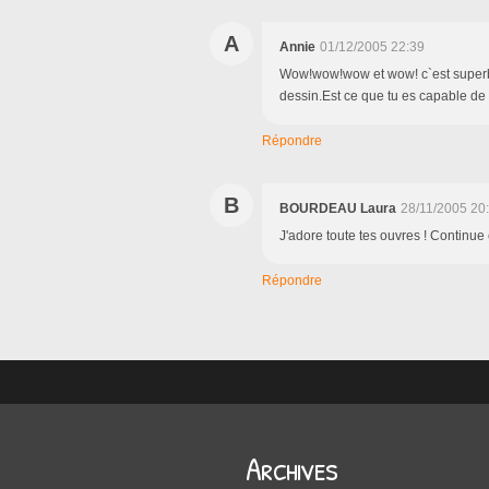
A
Annie
01/12/2005 22:39
Wow!wow!wow et wow! c`est superbe
dessin.Est ce que tu es capable de
Répondre
B
BOURDEAU Laura
28/11/2005 20
J'adore toute tes ouvres ! Continue
Répondre
Archives