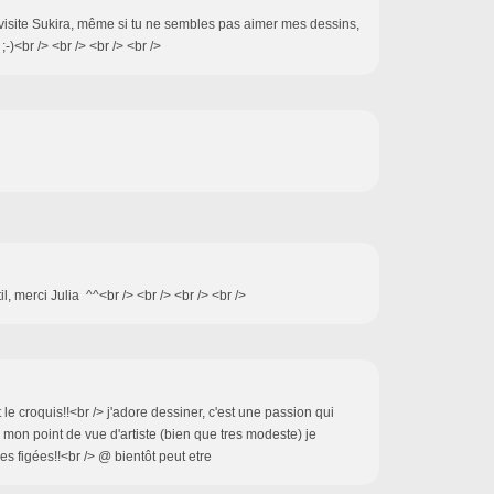
a visite Sukira, même si tu ne sembles pas aimer mes dessins,
;-)<br /> <br /> <br /> <br />
il, merci Julia ^^<br /> <br /> <br /> <br />
le croquis!!<br /> j'adore dessiner, c'est une passion qui
 mon point de vue d'artiste (bien que tres modeste) je
es figées!!<br /> @ bientôt peut etre