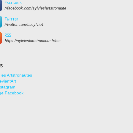
Facebook
//facebook.com/sylvieslartstronaute
Twitter
//twitter.com/Lucylvie1
RSS
https://sylvieslartstronaute.fr/rss
ns
les Artstronautes
viantArt
nstagram
ge Facebook