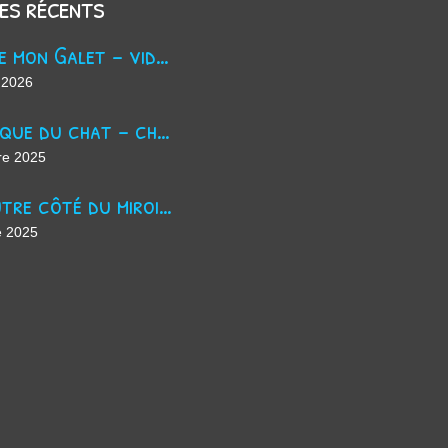
les récents
Trouve mon Galet - vidéo Youtube
 2026
La masque du chat - chanson d'Halloween
re 2025
De l'autre côté du miroir - chanson suno ai
e 2025