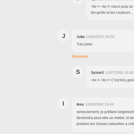
<br /> <br /> merci pour t
les goûts et les couleurs... 
J
Julia
24/06/2007 00:56
Très jolie!
Répondre
S
SylvieS
11/07/2008 19:06
<br /> <br /> C'est très gent
I
ikea
14/09/2006 19:48
serieusement, je préfaire largement 
deviendra peut etre un metier, et de
prefaire les choses naturelles a cell