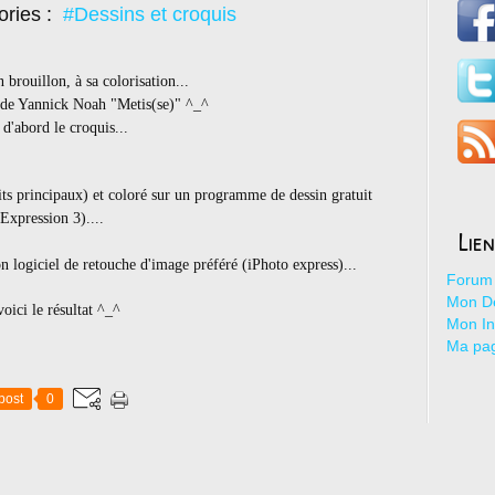
ories :
#Dessins et croquis
 brouillon, à sa colorisation...
on de Yannick Noah "Metis(se)" ^_^
d'abord le croquis...
traits principaux) et coloré sur un programme de dessin gratuit
Expression 3)....
Lie
on logiciel de retouche d'image préféré (iPhoto express)...
Forum 
Mon De
voici le résultat ^_^
Mon I
Ma pa
post
0