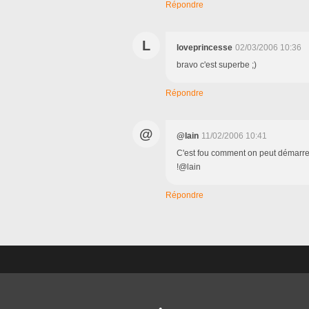
Répondre
L
loveprincesse
02/03/2006 10:36
bravo c'est superbe ;)
Répondre
@
@lain
11/02/2006 10:41
C'est fou comment on peut démarrer 
!@lain
Répondre