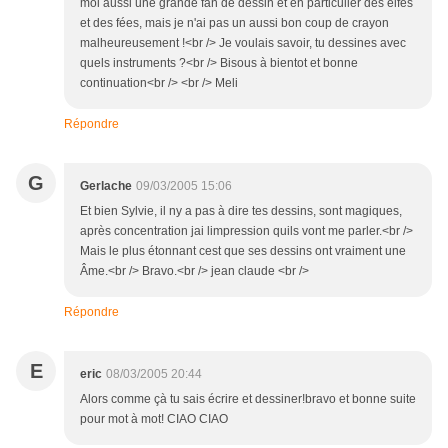
moi aussi une grande fan de dessin et en particulier des elfes
et des fées, mais je n'ai pas un aussi bon coup de crayon
malheureusement !<br /> Je voulais savoir, tu dessines avec
quels instruments ?<br /> Bisous à bientot et bonne
continuation<br /> <br /> Meli
Répondre
G
Gerlache
09/03/2005 15:06
Et bien Sylvie, il ny a pas à dire tes dessins, sont magiques,
après concentration jai limpression quils vont me parler.<br />
Mais le plus étonnant cest que ses dessins ont vraiment une
Âme.<br /> Bravo.<br /> jean claude <br />
Répondre
E
eric
08/03/2005 20:44
Alors comme çà tu sais écrire et dessiner!bravo et bonne suite
pour mot à mot! CIAO CIAO