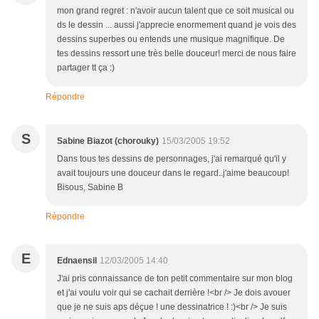
mon grand regret : n'avoir aucun talent que ce soit musical ou
ds le dessin ... aussi j'apprecie enormement quand je vois des
dessins superbes ou entends une musique magnifique. De
tes dessins ressort une très belle douceur! merci de nous faire
partager tt ça :)
Répondre
S
Sabine Biazot (chorouky)
15/03/2005 19:52
Dans tous tes dessins de personnages, j'ai remarqué qu'il y
avait toujours une douceur dans le regard..j'aime beaucoup!
Bisous, Sabine B
Répondre
E
Ednaensil
12/03/2005 14:40
J'ai pris connaissance de ton petit commentaire sur mon blog
et j'ai voulu voir qui se cachait derrière !<br /> Je dois avouer
que je ne suis aps déçue ! une dessinatrice ! :)<br /> Je suis