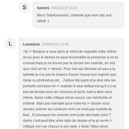
S
SylvieS
15/01/2015 20:37
Merci Tatietournesol, contente que mon tuto soit
utilisé :)
L
Luanelyne
15/08/2013 13:06
<br /> Bonjour a vous alors je viens de regarder votre article
et oui avec le dessin on peut reconnaitre la personne si on la
connait mais je ne trouve pas le dessin tres realiste, on voit
que c'est un<br /> dessin. Pour moi qui dessine un peu a la
tablette je n'ai pas la chance d'avoir d'aussi bon logiciel que
Gimp ou photoshop etc... J'utilise My paint et je dois dire les
portraits sont plus<br /> realiste le seul defaut est qu'il n'y as
pas de brosse pour les cheveux et qu'ils sont a faire vous
même. Apres cette critique est en aucun cas méchante et
irritante. Mais par exemple pour votre<br /> dessin vous
devriez enlever les contours noirs ce n'est pas realiste du
tout... Et pourquoi les sourcils sont juste des traits noirs ?
Aprés c'est peut être votre style de dessin et le je ne<br />
critique rien car chacun a son style :) Voila ! Mais sinon