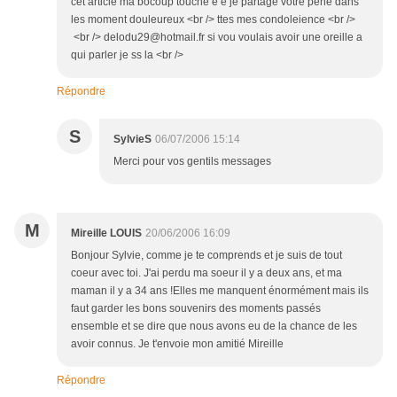
cet article ma bocoup touché é é je partage votre pene dans
les moment douleureux <br /> ttes mes condoleience <br />
<br /> delodu29@hotmail.fr si vou voulais avoir une oreille a
qui parler je ss la <br />
Répondre
S
SylvieS
06/07/2006 15:14
Merci pour vos gentils messages
M
Mireille LOUIS
20/06/2006 16:09
Bonjour Sylvie, comme je te comprends et je suis de tout
coeur avec toi. J'ai perdu ma soeur il y a deux ans, et ma
maman il y a 34 ans !Elles me manquent énormément mais ils
faut garder les bons souvenirs des moments passés
ensemble et se dire que nous avons eu de la chance de les
avoir connus. Je t'envoie mon amitié Mireille
Répondre