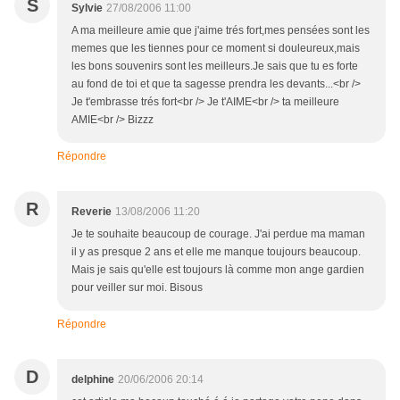
S
Sylvie
27/08/2006 11:00
A ma meilleure amie que j'aime trés fort,mes pensées sont les
memes que les tiennes pour ce moment si douleureux,mais
les bons souvenirs sont les meilleurs.Je sais que tu es forte
au fond de toi et que ta sagesse prendra les devants...<br />
Je t'embrasse trés fort<br /> Je t'AIME<br /> ta meilleure
AMIE<br /> Bizzz
Répondre
R
Reverie
13/08/2006 11:20
Je te souhaite beaucoup de courage. J'ai perdue ma maman
il y as presque 2 ans et elle me manque toujours beaucoup.
Mais je sais qu'elle est toujours là comme mon ange gardien
pour veiller sur moi. Bisous
Répondre
D
delphine
20/06/2006 20:14