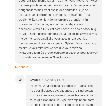
questions !Sur mon site, j'ai mis un lien vers Problème PF6.Je
ne peux plus faire de prénoms animés car j'ai des pixels qui
bougent dans mes créations (à des endroits que je ne
souhaite pas).Fonctonnait bien depuis des années et la
version 6.31 à bien fonctionné en gros de janvier à fin
novembre.ET la même, fonctionne mal depuis mi-
décembre.Version 6.3.2 est pareil donc je ne sais pas si bug
ou virus.Sinon pleins prénoms trouver en gif de Sylvie, si vous
me donner votre email et si vous avez un zip pour les
décompresser.Une amie s'appelant Sylvie ! J'en ai beaucoup
stocké.Je vais retrouver voir ce que vous avez pour
PF6.Bonne journée et quel courage et patience pour tous vos
imprim-écran de ce menu Filtre.Au revoir
Répondre
S
SylvieS
21/02/2009 14:36
<br /> <br /> Merci pour la proposition Jalna, c'est
très gentil. J'avoue cependant que je n'utilise pas
trop les signatures, même si j'aime les faire. Pour
toute question<br /> vous pouvez rejoinbdre notre
forum, graphimaker, tout le monde est le bienvenu