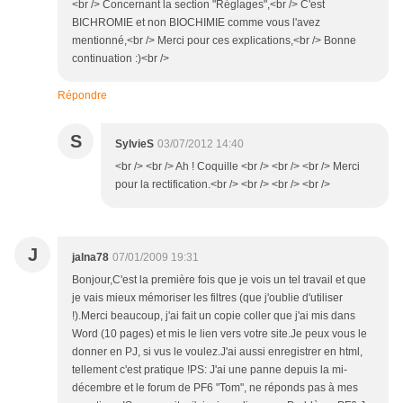
<br /> Concernant la section "Réglages",<br /> C'est
BICHROMIE et non BIOCHIMIE comme vous l'avez
mentionné,<br /> Merci pour ces explications,<br /> Bonne
continuation :)<br />
Répondre
S
SylvieS
03/07/2012 14:40
<br /> <br /> Ah ! Coquille <br /> <br /> <br /> Merci
pour la rectification.<br /> <br /> <br /> <br />
J
jalna78
07/01/2009 19:31
Bonjour,C'est la première fois que je vois un tel travail et que
je vais mieux mémoriser les filtres (que j'oublie d'utiliser
!).Merci beaucoup, j'ai fait un copie coller que j'ai mis dans
Word (10 pages) et mis le lien vers votre site.Je peux vous le
donner en PJ, si vus le voulez.J'ai aussi enregistrer en html,
tellement c'est pratique !PS: J'ai une panne depuis la mi-
décembre et le forum de PF6 "Tom", ne réponds pas à mes