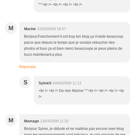
^^<br /> <br /> <br /> <br />
M
Marine
22/03/2008 18:07
Bonjour,Franchement il est trop ton blog ça m'aide beaucoup
parce que depuis le temps que je voulais retoucher des
photos et tous ça et bien merci beaucoupe je peux pleins de
trucs maintenant.a plus
Répondre
S
SylvieS
04/04/2008 11:13
<br /> <br /> De rien Marine ^^<br /> <br /> <br /> <br
/>
M
Mamago
13/03/2008 11:32
Bonjour Sylvie, je débute et ne maitrise pas encore over-blog
mais tes renseignements sont précieux, je vais essayer de me