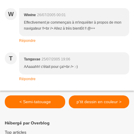
W
Wiwine
26/07/2005 00:01
Effectivement je commençais à m'inquiéter à propos de mon
navigateur !!<br /> Allez à très bientôt !! @++
Répondre
T
Tangavae
25/07/2005 19:06
AAaaahh! c'était pour ça!<br /> :-)
Répondre
< Semi-tatouage
p'tit dessin en couleur >
Hébergé par Overblog
Top articles