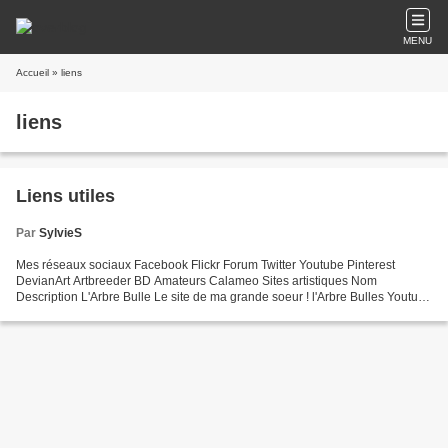
MENU
Accueil
» liens
liens
Liens utiles
Par
SylvieS
Mes réseaux sociaux Facebook Flickr Forum Twitter Youtube Pinterest
DevianArt Artbreeder BD Amateurs Calameo Sites artistiques Nom
Description L'Arbre Bulle Le site de ma grande soeur ! l'Arbre Bulles Youtube
Sa chaine youtube Le miroir de Jade Le blog...