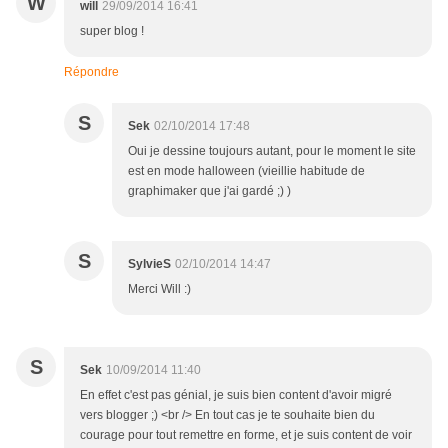
W
will
29/09/2014 16:41
super blog !
Répondre
S
Sek
02/10/2014 17:48
Oui je dessine toujours autant, pour le moment le site
est en mode halloween (vieillie habitude de
graphimaker que j'ai gardé ;) )
S
SylvieS
02/10/2014 14:47
Merci Will :)
S
Sek
10/09/2014 11:40
En effet c'est pas génial, je suis bien content d'avoir migré
vers blogger ;) <br /> En tout cas je te souhaite bien du
courage pour tout remettre en forme, et je suis content de voir