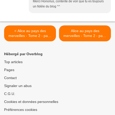
Merci Honorius, contente de voir que tu es toujours
un fidèle du blog ^^
< Alice au pays des
Alice au pays des
merveilles - Tome 2 - page
merveilles - Tome 2 - page
48
49 >
Hébergé par Overblog
Top articles
Pages
Contact
Signaler un abus
C.G.U.
Cookies et données personnelles
Préférences cookies