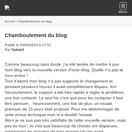
MENU
Accueil
» Chamboulement du blog
Chamboulement du blog
Publié le 04/09/2014 à 17:51
Par
SylvieS
Comme beaucoup sans doute, j'ai été tentée de mettre à jour
mon blog vers la nouvelle version d'over-blog. Quelle n'a pas té
mon erreur !
Tout d'abord mon blog n'a pas supporté le changement et
pendant plusieurs heures il avait complétement disparu. fort
heureusement, le support a été très rapide à régler le problème,
une fois contacté. Le seul hic c'est que pour les contacter il faut
être pemium... heureusement, une fois de plus, un essaie
prémium de 15 jours était proposé. Pour me dédommager de
cette erreur technique mon m'a doublé l'essaie.
Alors je ne suis pas très satisfaite de cette nouvelle version, mais
pas du tout ! Je vois que beaucoup de choses ont disparues,
notamment les dossiers de mes images (et j'en avais