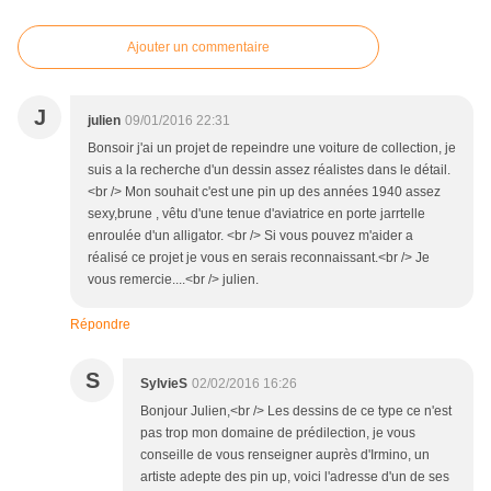
Ajouter un commentaire
J
julien
09/01/2016 22:31
Bonsoir j'ai un projet de repeindre une voiture de collection, je
suis a la recherche d'un dessin assez réalistes dans le détail.
<br /> Mon souhait c'est une pin up des années 1940 assez
sexy,brune , vêtu d'une tenue d'aviatrice en porte jarrtelle
enroulée d'un alligator. <br /> Si vous pouvez m'aider a
réalisé ce projet je vous en serais reconnaissant.<br /> Je
vous remercie....<br /> julien.
Répondre
S
SylvieS
02/02/2016 16:26
Bonjour Julien,<br /> Les dessins de ce type ce n'est
pas trop mon domaine de prédilection, je vous
conseille de vous renseigner auprès d'Irmino, un
artiste adepte des pin up, voici l'adresse d'un de ses