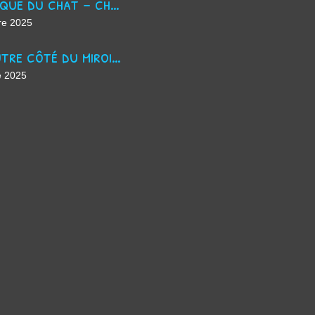
La masque du chat - chanson d'Halloween
re 2025
De l'autre côté du miroir - chanson suno ai
e 2025