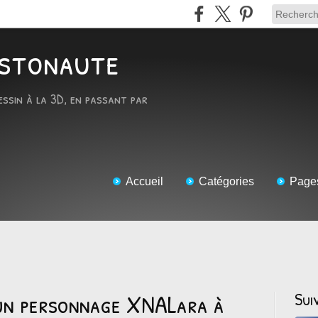
RTstonaute
essin à la 3D, en passant par
Accueil
Catégories
Page
un personnage XNALara à
Sui