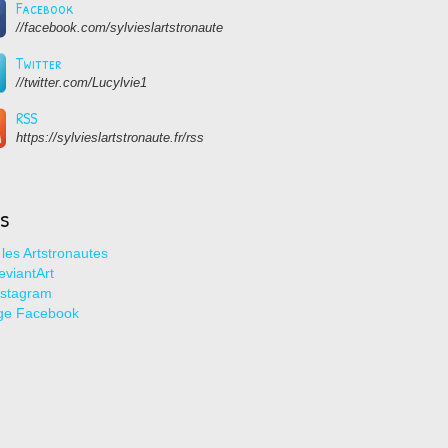
Facebook
//facebook.com/sylvieslartstronaute
Twitter
//twitter.com/Lucylvie1
RSS
https://sylvieslartstronaute.fr/rss
ns
les Artstronautes
viantArt
nstagram
ge Facebook