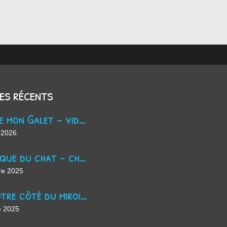
les récents
Trouve mon Galet - vidéo Youtube
 2026
La masque du chat - chanson d'Halloween
re 2025
De l'autre côté du miroir - chanson suno ai
e 2025