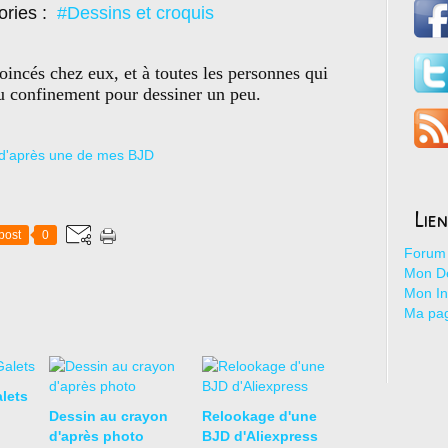
ories :
#Dessins et croquis
incés chez eux, et à toutes les personnes qui
 du confinement pour dessiner un peu.
Lie
post
0
Forum 
Mon De
Mon I
Ma pa
lets
Dessin au crayon
Relookage d'une
d'après photo
BJD d'Aliexpress