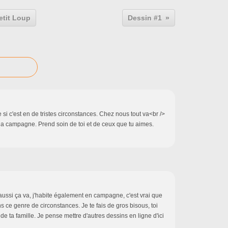
etit Loup
Dessin #1
si c'est en de tristes circonstances. Chez nous tout va<br />
a la campagne. Prend soin de toi et de ceux que tu aimes.
ussi ça va, j'habite également en campagne, c'est vrai que
s ce genre de circonstances. Je te fais de gros bisous, toi
 de ta famille. Je pense mettre d'autres dessins en ligne d'ici