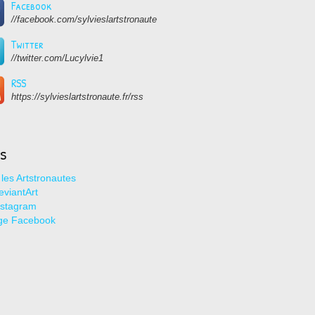
Facebook
//facebook.com/sylvieslartstronaute
Twitter
//twitter.com/Lucylvie1
RSS
https://sylvieslartstronaute.fr/rss
ns
les Artstronautes
viantArt
nstagram
ge Facebook