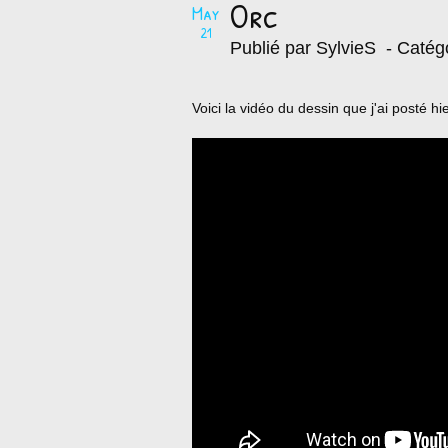
Orc
May
21
Publié par SylvieS
- Catég
Voici la vidéo du dessin que j'ai posté hi