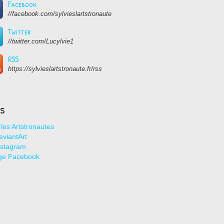
Facebook
//facebook.com/sylvieslartstronaute
Twitter
//twitter.com/Lucylvie1
RSS
https://sylvieslartstronaute.fr/rss
ns
les Artstronautes
viantArt
nstagram
ge Facebook