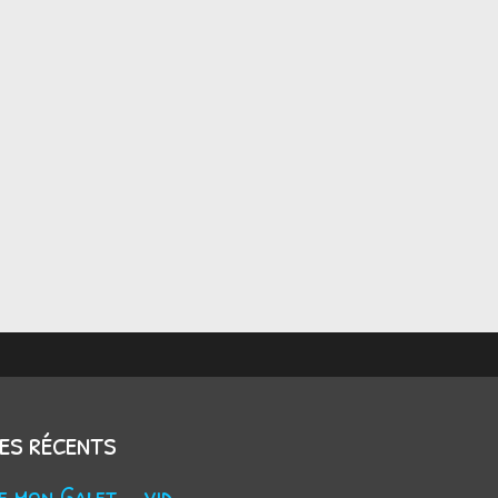
les récents
Trouve mon Galet - vidéo Youtube