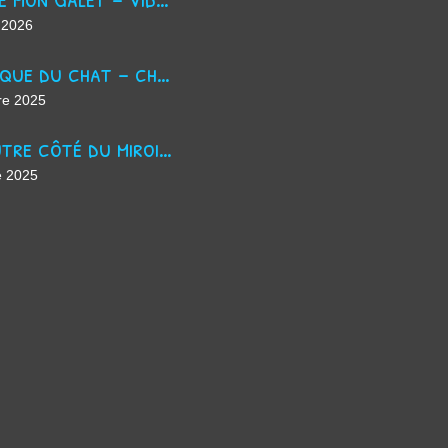
 2026
La masque du chat - chanson d'Halloween
re 2025
De l'autre côté du miroir - chanson suno ai
e 2025