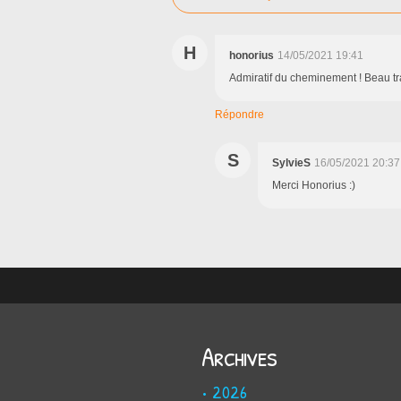
H
honorius
14/05/2021 19:41
Admiratif du cheminement ! Beau tra
Répondre
S
SylvieS
16/05/2021 20:37
Merci Honorius :)
Archives
2026