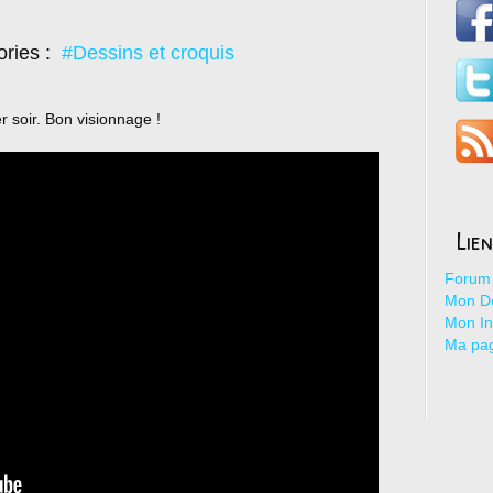
ories :
#Dessins et croquis
er soir. Bon visionnage !
Lie
Forum 
Mon De
Mon I
Ma pa