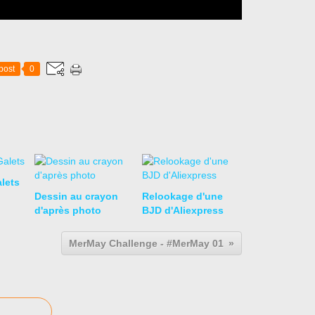
post
0
lets
Dessin au crayon
Relookage d'une
d'après photo
BJD d'Aliexpress
MerMay Challenge - #MerMay 01