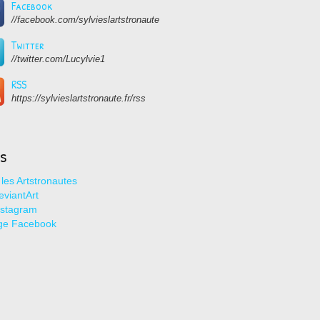
Facebook
//facebook.com/sylvieslartstronaute
Twitter
//twitter.com/Lucylvie1
RSS
https://sylvieslartstronaute.fr/rss
ns
les Artstronautes
viantArt
nstagram
ge Facebook