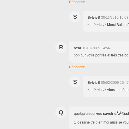
Répondre
S
SylvieS
30/11/2010 16:03
<br /> <br /> Merci Ballet c'
R
rosa
10/01/2009 14:56
bonjour votre portrée et trés trés bo
Répondre
S
SylvieS
05/02/2009 16:47
<br /> <br /> Alors ta mère e
Q
quelqu'un qui veu savoir dÃÂ©ss
tu déssine tré bien moi aussi je vou