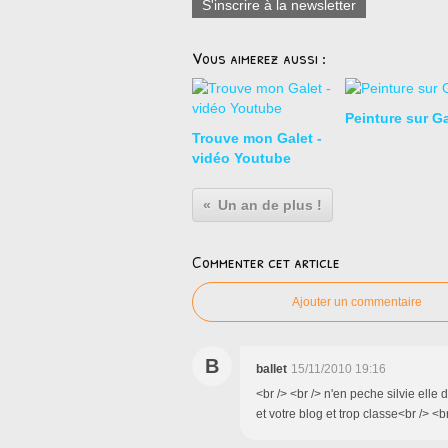
S'inscrire à la newsletter
Vous aimerez aussi :
Peinture sur Ga
Trouve mon Galet -
vidéo Youtube
Un an de plus !
Commenter cet article
Ajouter un commentaire
B
ballet
15/11/2010 19:16
<br /> <br /> n'en peche silvie elle
et votre blog et trop classe<br /> <br