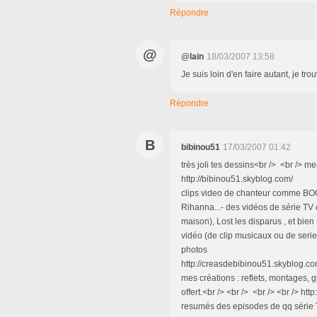
Répondre
@
@lain
18/03/2007 13:58
Je suis loin d'en faire autant, je 
Répondre
B
bibinou51
17/03/2007 01:42
très joli tes dessins<br /> <br /> me
http://bibinou51.skyblog
clips video de chanteur comme BO
Rihanna...- des vidéos de série TV 
maison), Lost les disparus , et bien
vidéo (de clip musicaux ou de series
photos - des anima
http://creasdebibinou51.skyblog.com
mes créations : reflets, montages, gi
offert.<br /> <br /> <br /> <br /> htt
resumés des episodes de qq série TV<