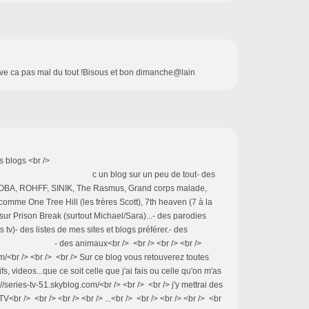
trouve ca pas mal du tout !Bisous et bon dimanche@lain
s blogs <br />
.com/ c un blog sur un peu de tout- des
OBA, ROHFF, SINIK, The Rasmus, Grand corps malade,
comme One Tree Hill (les frères Scott), 7th heaven (7 à la
 sur Prison Break (surtout Michael/Sara)...- des parodies
 tv)- des listes de mes sites et blogs préférer.- des
ux<br /> <br /> <br /> <br />
/<br /> <br /> <br /> Sur ce blog vous retouverez toutes
fs, videos...que ce soit celle que j'ai fais ou celle qu'on m'as
p://series-tv-51.skyblog.com/<br /> <br /> <br /> j'y mettrai des
br /> <br /> <br /> <br /> ...<br /> <br /> <br /> <br /> <br