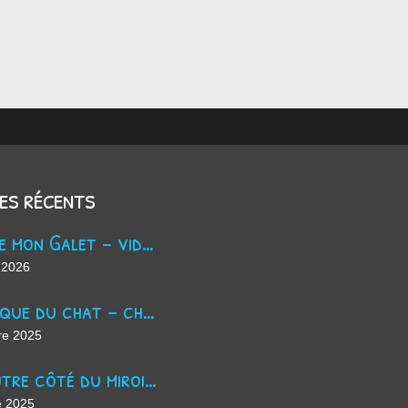
les récents
Trouve mon Galet - vidéo Youtube
 2026
La masque du chat - chanson d'Halloween
re 2025
De l'autre côté du miroir - chanson suno ai
e 2025