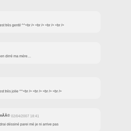
est très gentil ^^<br /> <br /> <br /> <br />
 en dirré ma mére....
st très jolie ^^<br /> <br /> <br /> <br />
inÃÂ©
02/04/2007 18:41
drai déssiné parei mé je ni arrive pas