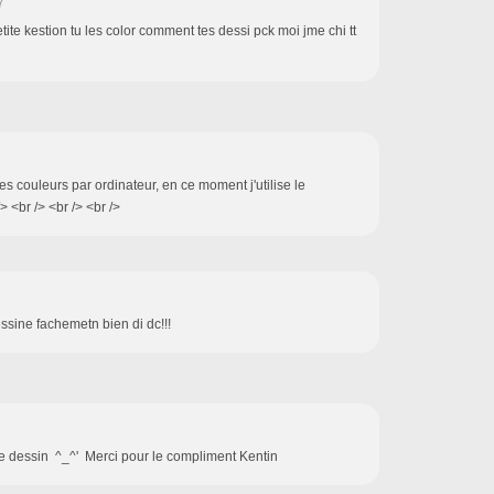
7
etite kestion tu les color comment tes dessi pck moi jme chi tt
s les couleurs par ordinateur, en ce moment j'utilise le
 <br /> <br /> <br />
2
essine fachemetn bien di dc!!!
it le dessin ^_^' Merci pour le compliment Kentin