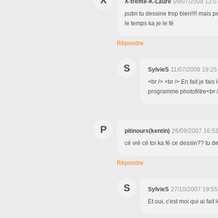
X
X-treme-K-Laure
09/07/2008 12:0
putin tu dessine trop bien!!!! mais p
le temps ka je le fé
Répondre
S
SylvieS
11/07/2008 19:25
<br /> <br /> En fait je fai
programme photofiltre<br />
P
pitinours(kentin)
26/09/2007 16:5
cé vré cé toi ka fé ce dessin?? tu d
Répondre
S
SylvieS
27/10/2007 19:55
Et oui, c'est moi qui ai fa