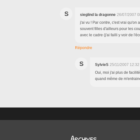
S
sieglind la dragonne
26/07/2007 0
j'ai vu ! Par contre, c'est vrai qu'on 
souvent filles d'ailleurs pour les co
avec le cadre (j'ai failli y voir de l
Répondre
S
SylvieS
25/11/2007 12:32
Oui, moi j'ai plus de faci
quand même de m'entrainer
Archives