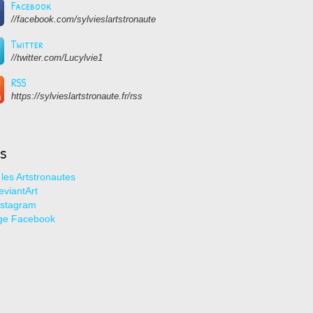
Facebook
//facebook.com/sylvieslartstronaute
Twitter
//twitter.com/Lucylvie1
RSS
https://sylvieslartstronaute.fr/rss
ns
les Artstronautes
viantArt
nstagram
ge Facebook