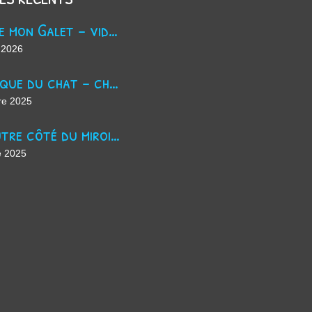
Trouve mon Galet - vidéo Youtube
 2026
La masque du chat - chanson d'Halloween
re 2025
De l'autre côté du miroir - chanson suno ai
e 2025