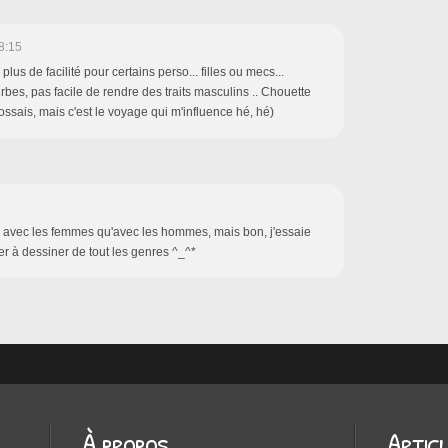
8:15
a plus de facilité pour certains perso... filles ou mecs...
urbes, pas facile de rendre des traits masculins .. Chouette
'écossais, mais c'est le voyage qui m'influence hé, hé)
lité avec les femmes qu'avec les hommes, mais bon, j'essaie
 à dessiner de tout les genres ^_^*
À propos
Artic