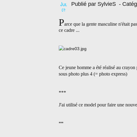
Jul
Publié par SylvieS
- Catég
07
P
arce que la gente masculine n'était pas
ce cadre ...
Ce jeune homme a été réalisé au crayon p
sous photo plus 4 (= photo express)
***
J'ai utilisé ce model pour faire une nouve
***