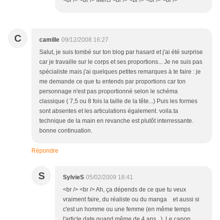
<br /> <br /> Merci <br /> <br /> <br /> <br />
C
camille
09/12/2008 16:27
Salut, je suis tombé sur ton blog par hasard et j'ai été surprise
car je travaille sur le corps et ses proportions... Je ne suis pas
spécialiste mais j'ai quelques petites remarques à te faire : je
me demande ce que tu entends par proportions car ton
personnage n'est pas proportionné selon le schéma
classique ( 7,5 ou 8 fois la taille de la tête...) Puis les formes
sont absentes et les articulations également. voila.ta
technique de la main en revanche est plutôt interressante.
bonne continuation.
Répondre
S
SylvieS
05/02/2009 18:41
<br /> <br /> Ah, ça dépends de ce que tu veux
vraiment faire, du réaliste ou du manga et aussi si
c'est un homme ou une femme (en même temps
l'article date quand même de 4 ans...). Le canon