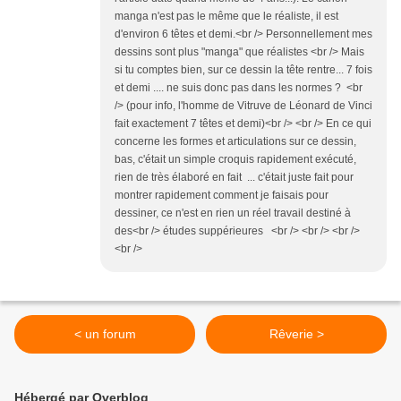
manga n'est pas le même que le réaliste, il est
d'environ 6 têtes et demi.<br /> Personnellement mes
dessins sont plus "manga" que réalistes <br /> Mais
si tu comptes bien, sur ce dessin la tête rentre... 7 fois
et demi .... ne suis donc pas dans les normes ? <br
/> (pour info, l'homme de Vitruve de Léonard de Vinci
fait exactement 7 têtes et demi)<br /> <br /> En ce qui
concerne les formes et articulations sur ce dessin,
bas, c'était un simple croquis rapidement exécuté,
rien de très élaboré en fait ... c'était juste fait pour
montrer rapidement comment je faisais pour
dessiner, ce n'est en rien un réel travail destiné à
des<br /> études suppérieures <br /> <br /> <br />
<br />
< un forum
Rêverie >
Hébergé par Overblog