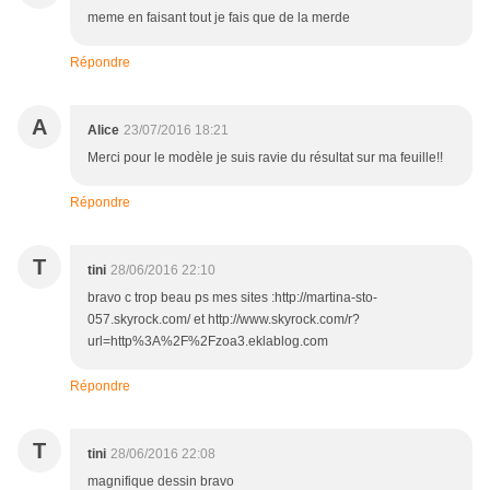
meme en faisant tout je fais que de la merde
Répondre
A
Alice
23/07/2016 18:21
Merci pour le modèle je suis ravie du résultat sur ma feuille!!
Répondre
T
tini
28/06/2016 22:10
bravo c trop beau ps mes sites :http://martina-sto-
057.skyrock.com/ et http://www.skyrock.com/r?
url=http%3A%2F%2Fzoa3.eklablog.com
Répondre
T
tini
28/06/2016 22:08
magnifique dessin bravo