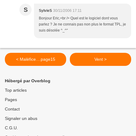
S
SylvieS
30/11/2006 17:11
Bonjour Eric,<br /> Quel est le logiciel dont vous
parlez ? Je ne connais pas non plus le format TPL, je
suis désolée ^_^"
< Malèfice....page15
Vent >
Hébergé par Overblog
Top articles
Pages
Contact
Signaler un abus
C.G.U.