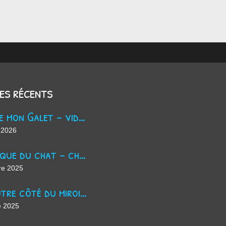
les récents
Trouve mon Galet - vidéo Youtube
 2026
La masque du chat - chanson d'Halloween
re 2025
De l'autre côté du miroir - chanson suno ai
e 2025