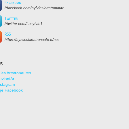
Facebook
//facebook.com/sylvieslartstronaute
Twitter
//twitter.com/Lucylvie1
RSS
https://sylvieslartstronaute.fr/rss
ns
les Artstronautes
viantArt
nstagram
ge Facebook