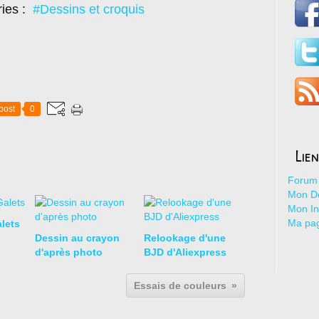
ries :
#Dessins et croquis
post
0
Lie
Forum 
Mon De
Mon I
Ma pa
lets
Dessin au crayon
Relookage d'une
d'après photo
BJD d'Aliexpress
Essais de couleurs