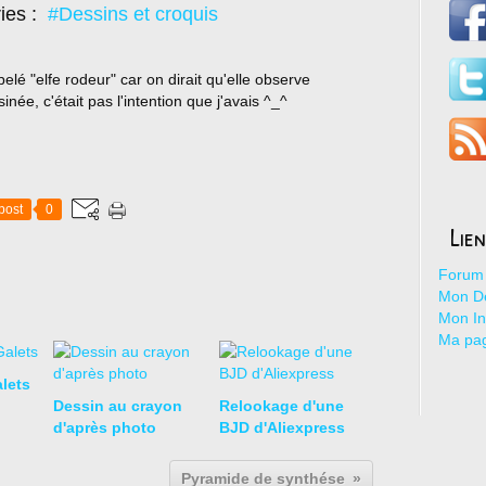
ies :
#Dessins et croquis
ppelé "elfe rodeur" car on dirait qu'elle observe
née, c'était pas l'intention que j'avais ^_^
post
0
Lie
Forum 
Mon De
Mon I
Ma pa
lets
Dessin au crayon
Relookage d'une
d'après photo
BJD d'Aliexpress
Pyramide de synthése