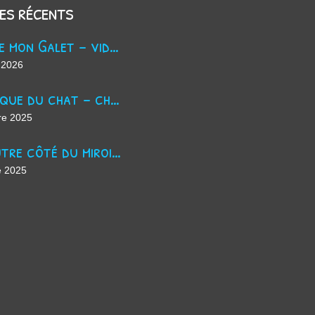
les récents
Trouve mon Galet - vidéo Youtube
 2026
La masque du chat - chanson d'Halloween
re 2025
De l'autre côté du miroir - chanson suno ai
e 2025