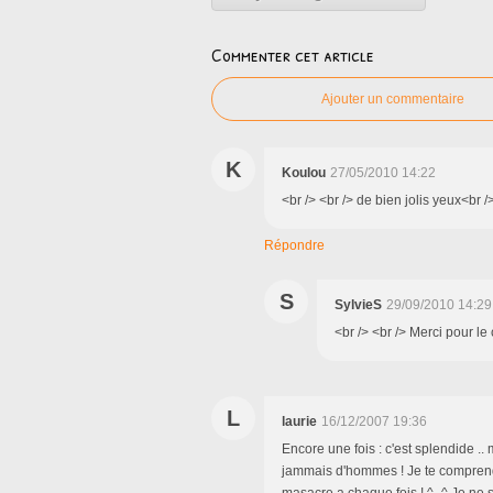
Commenter cet article
Ajouter un commentaire
K
Koulou
27/05/2010 14:22
<br /> <br /> de bien jolis yeux<br />
Répondre
S
SylvieS
29/09/2010 14:29
<br /> <br /> Merci pour le
L
laurie
16/12/2007 19:36
Encore une fois : c'est splendide .
jammais d'hommes ! Je te comprend 