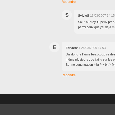
Répondre
S
SylvieS
13/03/2007 14:15
Salut audrey, tu peux prend
parmi ceux que j'ai déja mi
E
Ednaensil
26/03/2005 14:53
Dis donc je l'aime beaucoup ce dessi
même plusieurs que j'ai lu sur les el
Bonne continuation !<br /> <br /> M
Répondre