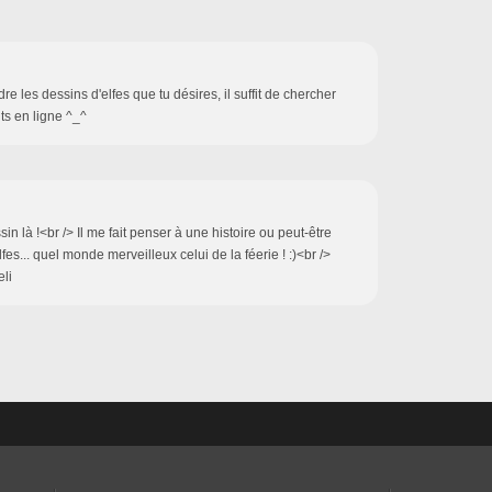
re les dessins d'elfes que tu désires, il suffit de chercher
ts en ligne ^_^
n là !<br /> Il me fait penser à une histoire ou peut-être
fes... quel monde merveilleux celui de la féerie ! :)<br />
eli