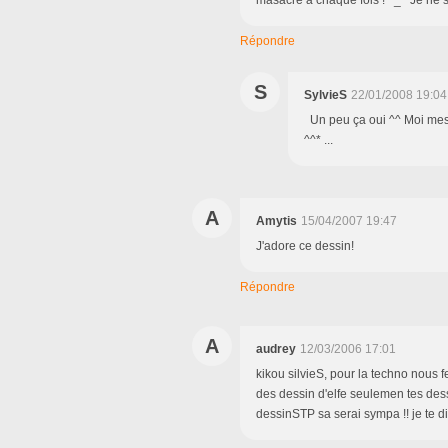
masacre a chaque fois ! ^_^ Je ne sa
Répondre
S
SylvieS
22/01/2008 19:04
Un peu ça oui ^^ Moi mes "
^^* ...
A
Amytis
15/04/2007 19:47
J'adore ce dessin!
Répondre
A
audrey
12/03/2006 17:01
kikou silvieS, pour la techno nous f
des dessin d'elfe seulemen tes dess
dessinSTP sa serai sympa !! je te di