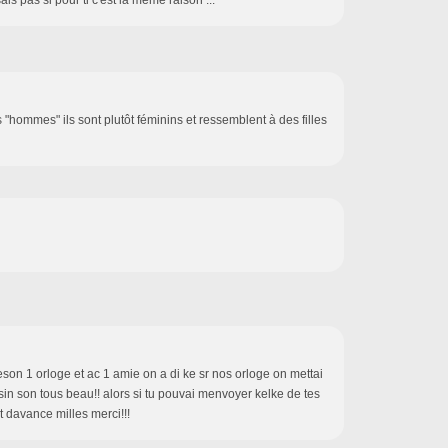
is pas si pour ti c'est la même raison ...
hommes" ils sont plutôt féminins et ressemblent à des filles
eson 1 orloge et ac 1 amie on a di ke sr nos orloge on mettai
in son tous beau!! alors si tu pouvai menvoyer kelke de tes
t davance milles merci!!!