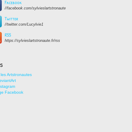
Facebook
//facebook.com/sylvieslartstronaute
Twitter
//twitter.com/Lucylvie1
RSS
https://sylvieslartstronaute.fr/rss
ns
les Artstronautes
viantArt
nstagram
ge Facebook