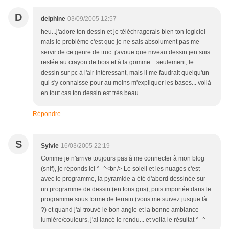
D
delphine
03/09/2005 12:57
heu...j'adore ton dessin et je téléchragerais bien ton logiciel
mais le problème c'est que je ne sais absolument pas me
servir de ce genre de truc..j'avoue que niveau dessin jen suis
restée au crayon de bois et à la gomme... seulement, le
dessin sur pc à l'air intéressant, mais il me faudrait quelqu'un
qui s'y connaisse pour au moins m'expliquer les bases... voilà
en tout cas ton dessin est très beau
Répondre
S
Sylvie
16/03/2005 22:19
Comme je n'arrive toujours pas à me connecter à mon blog
(snif), je réponds ici ^_^<br /> Le soleil et les nuages c'est
avec le programme, la pyramide a été d'abord dessinée sur
un programme de dessin (en tons gris), puis importée dans le
programme sous forme de terrain (vous me suivez jusque là
?) et quand j'ai trouvé le bon angle et la bonne ambiance
lumière/couleurs, j'ai lancé le rendu... et voilà le résultat ^_^