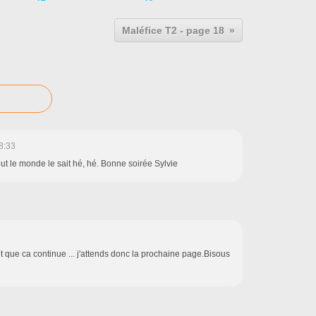
Maléfice T2 - page 18
8:33
tout le monde le sait hé, hé. Bonne soirée Sylvie
it que ca continue ... j'attends donc la prochaine page.Bisous