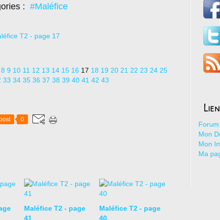
ories :
#Maléfice
8
9
10
11
12
13
14
15
16
17
18
19
20
21
22
23
24
25
2
33
34
35
36
37
38
39
40
41
42
43
Lie
post
0
Forum 
Mon De
Mon I
Ma pa
page
Maléfice T2 - page
Maléfice T2 - page
41
40