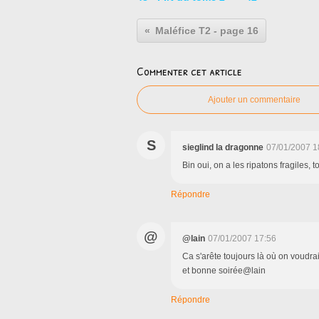
Maléfice T2 - page 16
Commenter cet article
Ajouter un commentaire
S
sieglind la dragonne
07/01/2007 1
Bin oui, on a les ripatons fragiles, 
Répondre
@
@lain
07/01/2007 17:56
Ca s'arête toujours là où on voudra
et bonne soirée@lain
Répondre