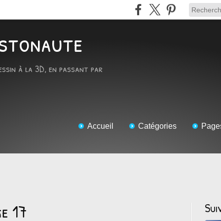
RTstonaute
essin à la 3D, en passant par
Accueil
Catégories
Page
ge 17
Sui