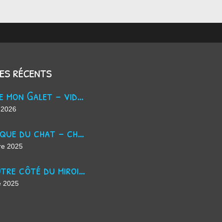
les récents
Trouve mon Galet - vidéo Youtube
 2026
La masque du chat - chanson d'Halloween
re 2025
De l'autre côté du miroir - chanson suno ai
e 2025