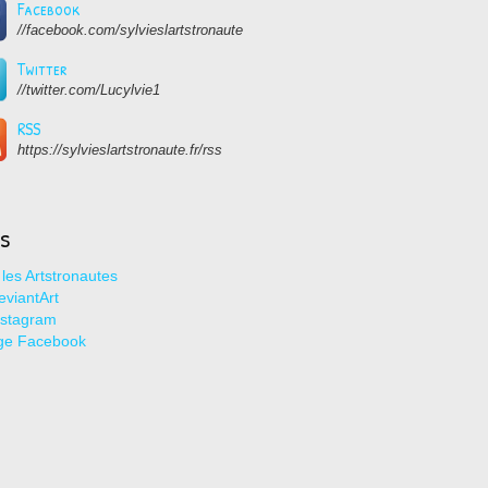
Facebook
//facebook.com/sylvieslartstronaute
Twitter
//twitter.com/Lucylvie1
RSS
https://sylvieslartstronaute.fr/rss
ns
les Artstronautes
viantArt
nstagram
ge Facebook