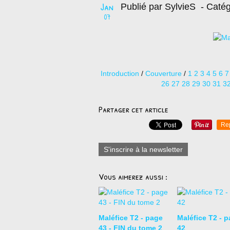
Jan
Publié par SylvieS
- Catég
07
Introduction
/
Couverture
/
1
2
3
4
5
6
7
26
27
28
29
30
31
3
Partager cet article
Re
S'inscrire à la newsletter
Vous aimerez aussi :
Maléfice T2 - page
Maléfice T2 - 
43 - FIN du tome 2
42