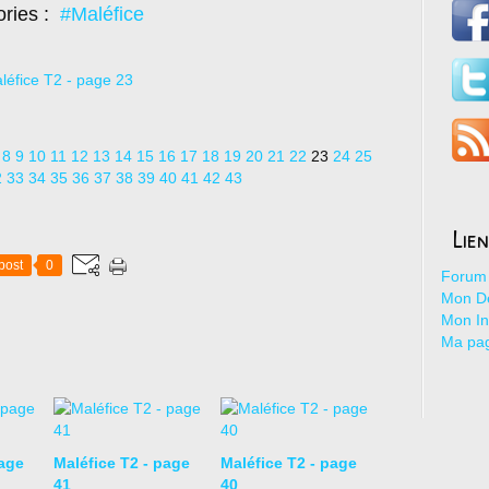
ories :
#Maléfice
8
9
10
11
12
13
14
15
16
17
18
19
20
21
22
23
24
25
2
33
34
35
36
37
38
39
40
41
42
43
Lie
post
0
Forum 
Mon De
Mon I
Ma pa
page
Maléfice T2 - page
Maléfice T2 - page
41
40