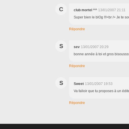
C
club mortel ^^
13/01/2007 21:11
Super bien le blOg !!!<br /> Je te s
Répondre
S
sev
13/01/2007 20:29
bonne année à toi et gros bisouss
Répondre
S
Sweet
13/01/2007 19:53
Va falloir que tu proposes à un édit
Répondre