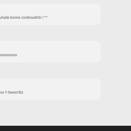
ouhaite bonne continuatiOn ! ^^
sssssssssss
eur !! Sweet Biz