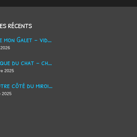
les récents
Trouve mon Galet - vidéo Youtube
 2026
La masque du chat - chanson d'Halloween
re 2025
De l'autre côté du miroir - chanson suno ai
e 2025