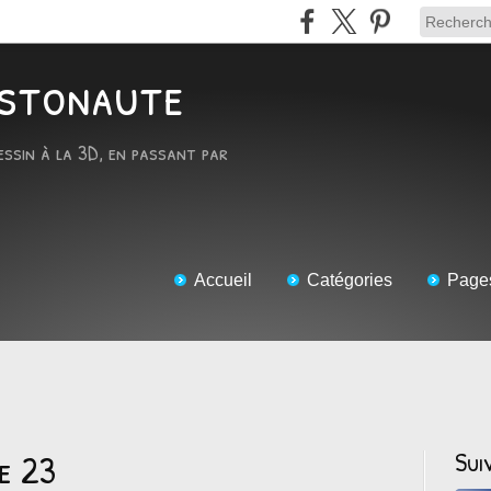
RTstonaute
essin à la 3D, en passant par
Accueil
Catégories
Page
e 23
Sui