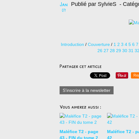
Jan
Publié par SylvieS
- Catég
07
Introduction
/
Couverture
/
1
2
3
4
5
6
7
26
27
28
29
30
31
3
Partager cet article
Re
S'inscrire à la newsletter
Vous aimerez aussi :
Maléfice T2 - page
Maléfice T2 - 
43 - FIN du tome 2
42