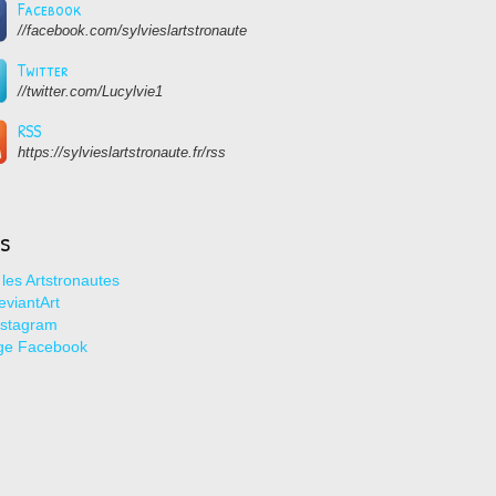
Facebook
//facebook.com/sylvieslartstronaute
Twitter
//twitter.com/Lucylvie1
RSS
https://sylvieslartstronaute.fr/rss
ns
les Artstronautes
viantArt
nstagram
ge Facebook