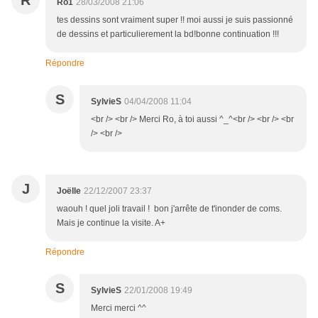
R
Ro1
28/03/2008 21:06
tes dessins sont vraiment super !! moi aussi je suis passionné
de dessins et particulierement la bd!bonne continuation !!!
Répondre
S
SylvieS
04/04/2008 11:04
<br /> <br /> Merci Ro, à toi aussi ^_^<br /> <br /> <br
/> <br />
J
Joëlle
22/12/2007 23:37
waouh ! quel joli travail ! bon j'arrête de t'inonder de coms.
Mais je continue la visite. A+
Répondre
S
SylvieS
22/01/2008 19:49
Merci merci ^^