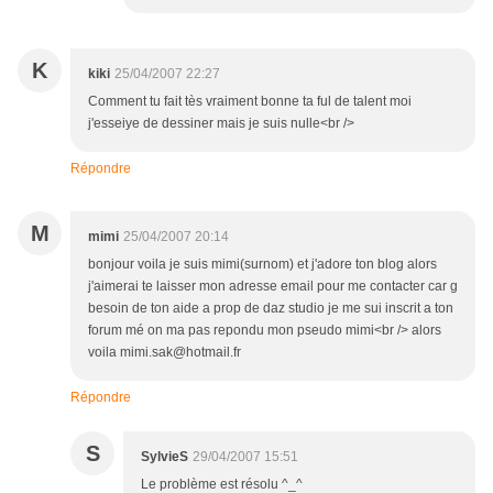
K
kiki
25/04/2007 22:27
Comment tu fait tès vraiment bonne ta ful de talent moi
j'esseiye de dessiner mais je suis nulle<br />
Répondre
M
mimi
25/04/2007 20:14
bonjour voila je suis mimi(surnom) et j'adore ton blog alors
j'aimerai te laisser mon adresse email pour me contacter car g
besoin de ton aide a prop de daz studio je me sui inscrit a ton
forum mé on ma pas repondu mon pseudo mimi<br /> alors
voila mimi.sak@hotmail.fr
Répondre
S
SylvieS
29/04/2007 15:51
Le problème est résolu ^_^