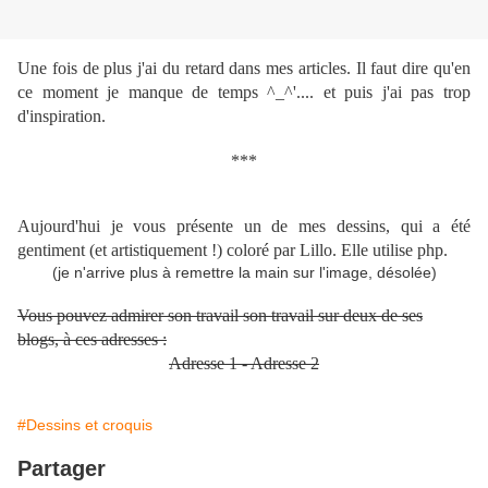
Une fois de plus j'ai du retard dans mes articles. Il faut dire qu'en
ce moment je manque de temps ^_^'.... et puis j'ai pas trop
d'inspiration.
***
Aujourd'hui je vous présente un de mes dessins, qui a été
gentiment (et artistiquement !) coloré par Lillo. Elle utilise php.
(je n'arrive plus à remettre la main sur l'image, désolée)
Vous pouvez admirer son travail son travail sur deux de ses
blogs, à ces adresses :
Adresse 1 - Adresse 2
#Dessins et croquis
Partager