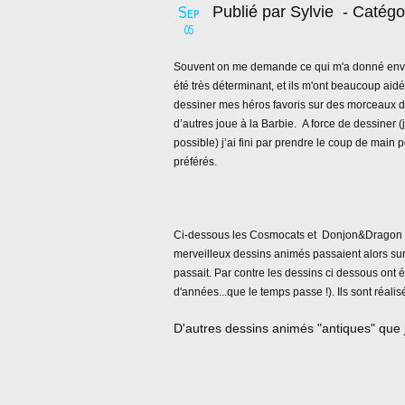
Sep
Publié par Sylvie
- Catégo
05
Souvent on me demande ce qui m'a donné envie
été très déterminant, et ils m'ont beaucoup aidé
dessiner mes héros favoris sur des morceaux d
d’autres joue à la Barbie.
A force de dessiner (
possible) j’ai fini par prendre le coup de mai
préférés.
Ci-dessous les Cosmocats et
Donjon&Dragon d
merveilleux dessins animés passaient alors sur
passait. Par contre les dessins ci dessous ont é
d'années...que le temps passe !). Ils sont réalis
D'autres dessins animés "antiques" que 