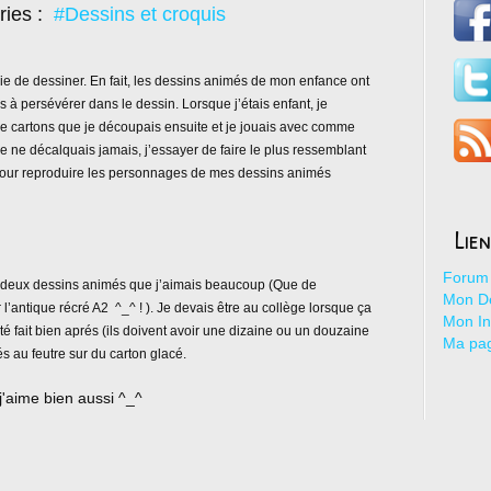
ries :
#Dessins et croquis
 de dessiner. En fait, les dessins animés de mon enfance ont
s à persévérer dans le dessin. Lorsque j’étais enfant, je
e cartons que je découpais ensuite et je jouais avec comme
je ne décalquais jamais, j’essayer de faire le plus ressemblant
n pour reproduire les personnages de mes dessins animés
Lie
Forum 
eux dessins animés que j’aimais beaucoup (Que de
Mon De
 l’antique récré A2
^_^ ! ). Je devais être au collège lorsque ça
Mon I
té fait bien aprés (ils doivent avoir une dizaine ou un douzaine
Ma pa
és au feutre sur du carton glacé.
j'aime bien aussi ^_^