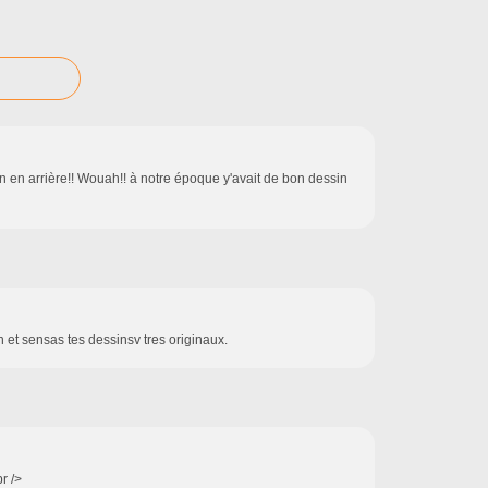
on en arrière!! Wouah!! à notre époque y'avait de bon dessin
en et sensas tes dessinsv tres originaux.
r />