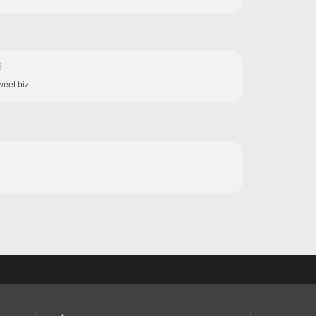
8
Sweet biz