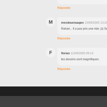
Répondre
M
mesdouxnuages
15/09/2005 13:2
Rahan... Il a pas pris une ride ;))) 
Répondre
F
florian
11/09/2005 09:14
tes dessins sont magnifiques.
Répondre