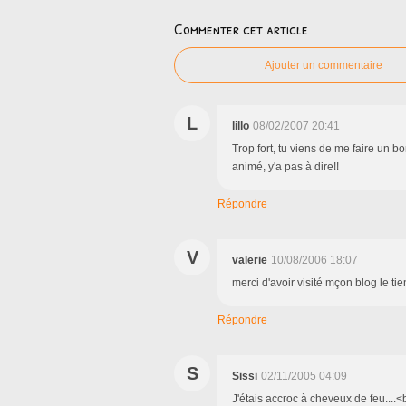
Commenter cet article
Ajouter un commentaire
L
lillo
08/02/2007 20:41
Trop fort, tu viens de me faire un b
animé, y'a pas à dire!!
Répondre
V
valerie
10/08/2006 18:07
merci d'avoir visité mçon blog le ti
Répondre
S
Sissi
02/11/2005 04:09
J'étais accroc à cheveux de feu....<b