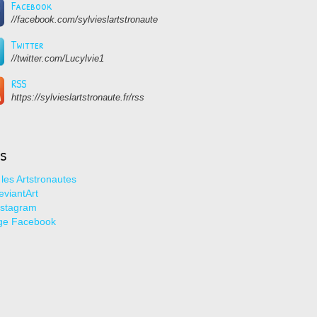
Facebook
//facebook.com/sylvieslartstronaute
Twitter
//twitter.com/Lucylvie1
RSS
https://sylvieslartstronaute.fr/rss
ns
les Artstronautes
viantArt
nstagram
ge Facebook