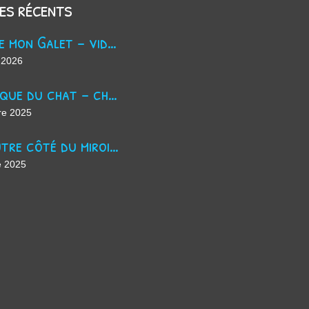
les récents
Trouve mon Galet - vidéo Youtube
 2026
La masque du chat - chanson d'Halloween
re 2025
De l'autre côté du miroir - chanson suno ai
e 2025