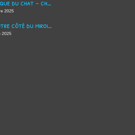
La masque du chat - chanson d'Halloween
re 2025
De l'autre côté du miroir - chanson suno ai
e 2025