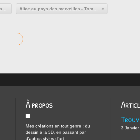
Alice au pays des merveilles - Tome 2 - page 21
Alice au pays des merveilles - Tome 2 - page 23
À propos
Artic
Mes créations en tout genre : du
3 Janvier
dessin à la 3D, en passant par
d'autres styles d'art