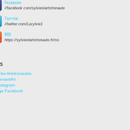
Facebook
//facebook.com/sylvieslartstronaute
Twitter
//twitter.com/Lucylvie1
RSS
https://sylvieslartstronaute.fr/rss
ns
les Artstronautes
viantArt
nstagram
ge Facebook