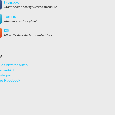
Facebook
//facebook.com/sylvieslartstronaute
Twitter
//twitter.com/Lucylvie1
RSS
https://sylvieslartstronaute.fr/rss
ns
les Artstronautes
viantArt
nstagram
ge Facebook