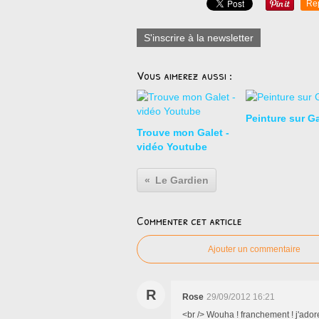
Re
S'inscrire à la newsletter
Vous aimerez aussi :
Peinture sur Ga
Trouve mon Galet -
vidéo Youtube
Le Gardien
Commenter cet article
Ajouter un commentaire
R
Rose
29/09/2012 16:21
<br /> Wouha ! franchement ! j'ador