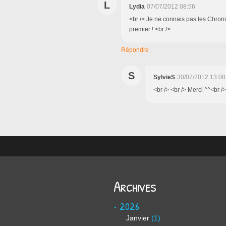
L
Lydia
07/07/2012 08:56
<br /> Je ne connais pas les Chroni
premier ! <br />
Répondre
S
SylvieS
30/07/2012 13:08
<br /> <br /> Merci ^^<br />
Archives
2026
Janvier
(1)