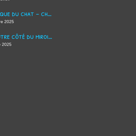
La masque du chat - chanson d'Halloween
re 2025
De l'autre côté du miroir - chanson suno ai
e 2025