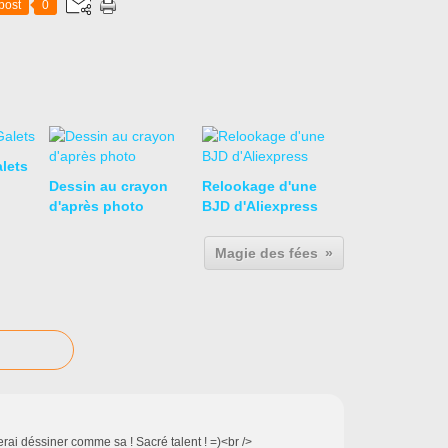
post
0
lets
Dessin au crayon
Relookage d'une
d'après photo
BJD d'Aliexpress
Magie des fées
erai déssiner comme sa ! Sacré talent ! =)<br />