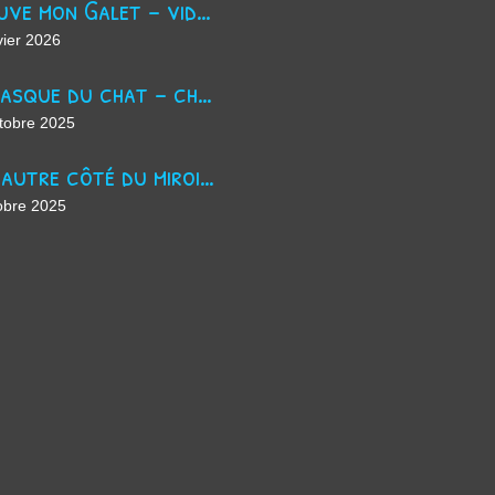
Trouve mon Galet - vidéo Youtube
vier 2026
La masque du chat - chanson d'Halloween
tobre 2025
De l'autre côté du miroir - chanson suno ai
obre 2025